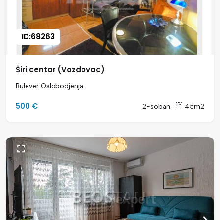
ID:68263
Širi centar (Vozdovac)
Bulever Oslobodjenja
500 €
2-soban
45m2