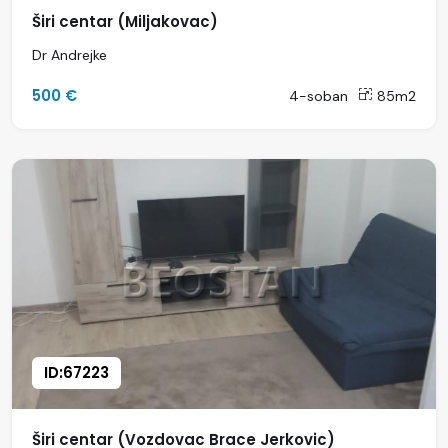
Širi centar (Miljakovac)
Dr Andrejke
500 €
4-soban
85m2
ID:67223
Širi centar (Vozdovac Brace Jerkovic)