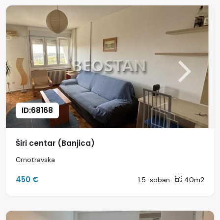
ID:68168
Širi centar (Banjica)
Crnotravska
450 €
1.5-soban
40m2