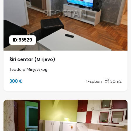
ID:65529
Širi centar (Mirjevo)
Teodora Mirijevskog
300 €
1-soban
30m2