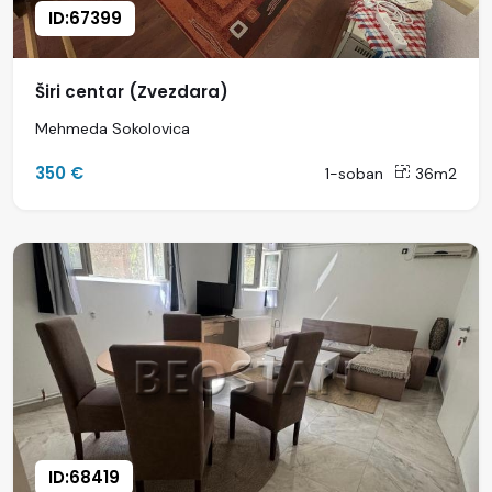
ID:67399
Širi centar (Zvezdara)
Mehmeda Sokolovica
350 €
1-soban
36m2
ID:68419