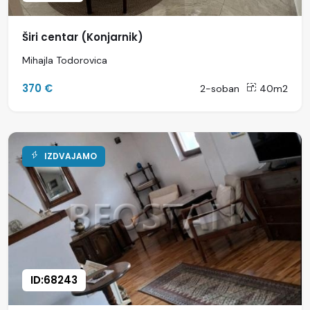
Širi centar (Konjarnik)
Mihajla Todorovica
370 €
2-soban
40m2
IZDVAJAMO
ID:68243