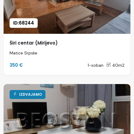
ID:68244
Širi centar (Mirijevo)
Matice Srpske
350 €
1-soban
40m2
IZDVAJAMO