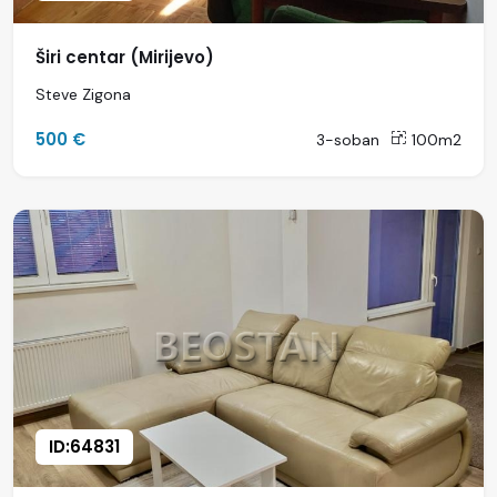
Širi centar (Mirijevo)
Steve Zigona
500 €
3-soban
100m2
ID:64831