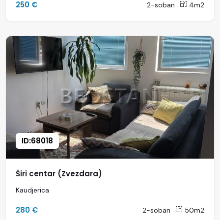
250 €
2-soban
4m2
ID:68018
Širi centar (Zvezdara)
Kaudjerica
280 €
2-soban
50m2