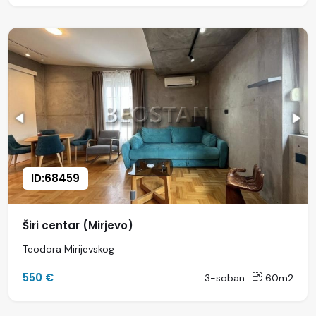
ID:68459
Širi centar (Mirjevo)
Teodora Mirijevskog
550 €
3-soban
60m2