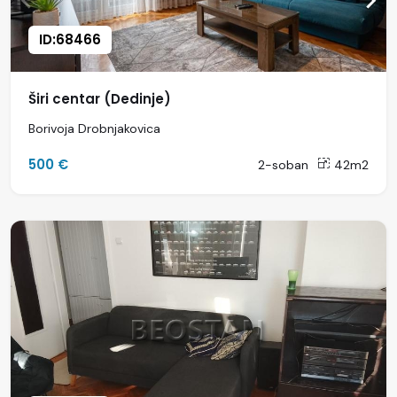
ID:68466
Širi centar (Dedinje)
Borivoja Drobnjakovica
500 €
2-soban
42m2