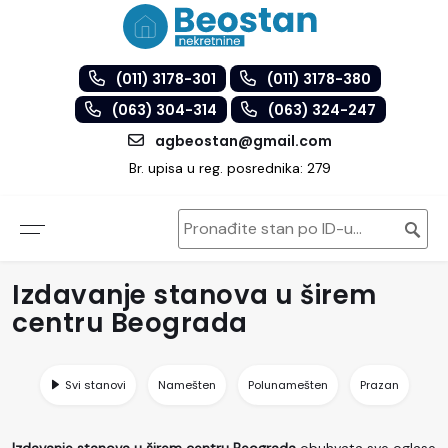
(011) 3178-301
(011) 3178-380
(063) 304-314
(063) 324-247
agbeostan@gmail.com
Br. upisa u reg. posrednika: 279
Izdavanje stanova u širem
centru Beograda
Svi stanovi
Namešten
Polunamešten
Prazan