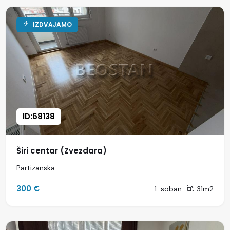
IZDVAJAMO
ID:68138
Širi centar (Zvezdara)
Partizanska
300 €
1-soban
31m2