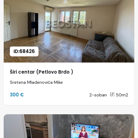
ID:68426
Širi centar (Petlovo Brdo )
Sretena Mladenovića Mike
300 €
2-soban
50m2