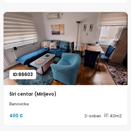
ID:66603
Širi centar (Mirijevo)
Banovicka
400 €
2-soban
40m2