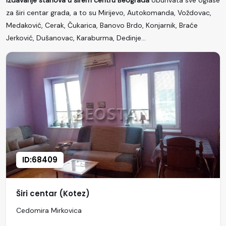
Izdavanje stanova u širem centru Beograda
obuhvata sve oglase
za širi centar grada, a to su Mirijevo, Autokomanda, Voždovac,
Medaković, Cerak, Čukarica, Banovo Brdo, Konjarnik, Braće
Jerković, Dušanovac, Karaburma, Dedinje...
ID:68409
Širi centar (Kotez)
Cedomira Mirkovica