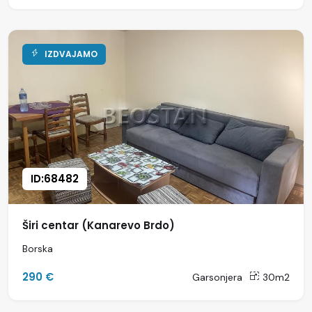
IZDVAJAMO
ID:68482
Širi centar (Kanarevo Brdo)
Borska
290 €
Garsonjera
30m2