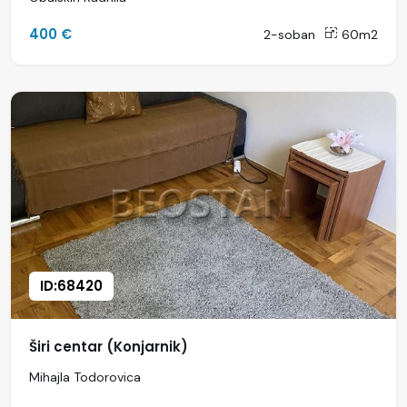
400 €
2-soban
60m2
ID:68420
Širi centar (Konjarnik)
Mihajla Todorovica