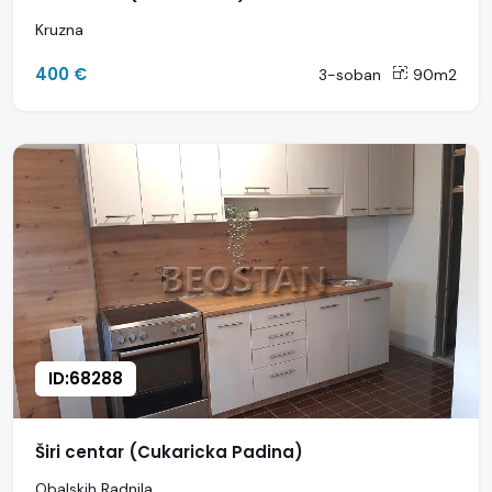
Kruzna
400 €
3-soban
90m2
ID:68288
Širi centar (Cukaricka Padina)
Obalskih Radnila