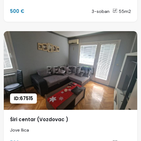
500 €
3-soban
55m2
ID:67515
Širi centar (Vozdovac )
Jove Ilica