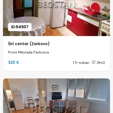
ID:64907
Širi centar (Zarkovo)
Prote Milorada Pavlovica
320 €
1.5-soban
31m2