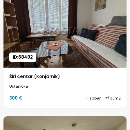
ID:68402
Širi centar (Konjarnik)
Ustanicka
300 €
1-soban
33m2