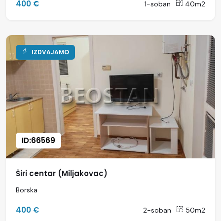
400 €
1-soban
40m2
IZDVAJAMO
ID:66569
Širi centar (Miljakovac)
Borska
400 €
2-soban
50m2