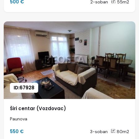
500 €
2-soban
55m2
ID:67928
Širi centar (Vozdovac)
Paunova
550 €
3-soban
80m2