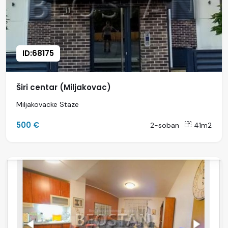
ID:68175
Širi centar (Miljakovac)
Miljakovacke Staze
500 €
2-soban
41m2