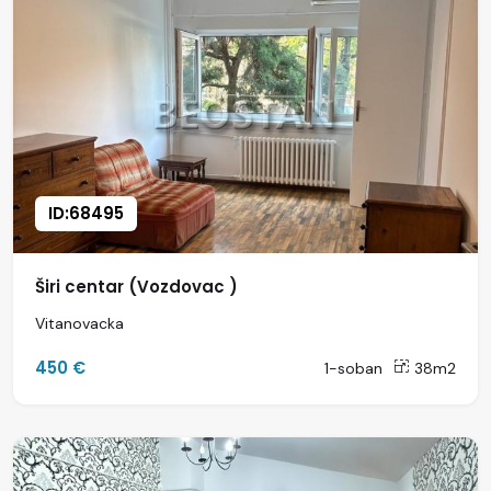
ID:68495
Širi centar (Vozdovac )
Vitanovacka
450 €
1-soban
38m2