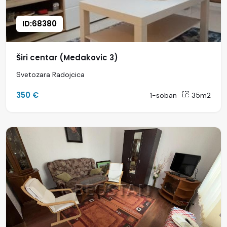
ID:68380
Širi centar (Medakovic 3)
Svetozara Radojcica
350 €
1-soban
35m2