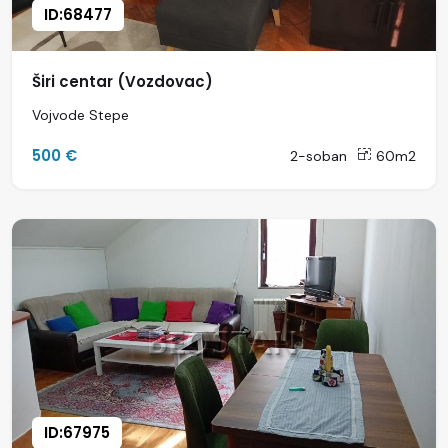
ID:68477
Širi centar (Vozdovac)
Vojvode Stepe
500 €
2-soban
60m2
ID:67975