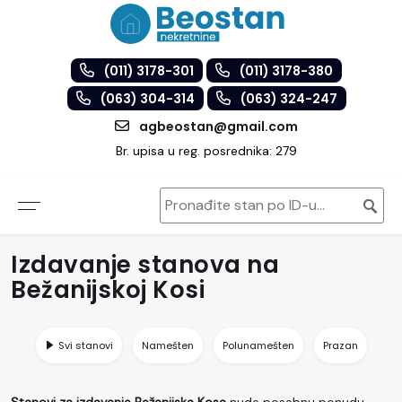
(011) 3178-301
(011) 3178-380
(063) 304-314
(063) 324-247
agbeostan@gmail.com
Br. upisa u reg. posrednika: 279
Izdavanje stanova na
Bežanijskoj Kosi
Svi stanovi
Namešten
Polunamešten
Prazan