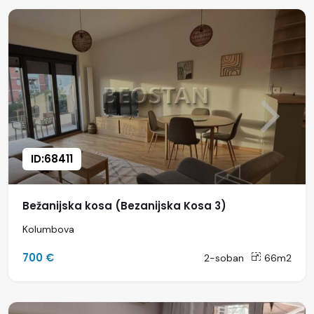
ID:68411
Bežanijska kosa (Bezanijska Kosa 3)
Kolumbova
700 €
2-soban
66m2