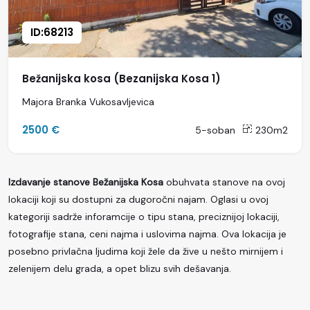
ID:68213
Bežanijska kosa (Bezanijska Kosa 1)
Majora Branka Vukosavljevica
2500 €
5-soban
230m2
Izdavanje stanove Bežanijska Kosa
obuhvata stanove na ovoj
lokaciji koji su dostupni za dugoročni najam. Oglasi u ovoj
kategoriji sadrže inforamcije o tipu stana, preciznijoj lokaciji,
fotografije stana, ceni najma i uslovima najma. Ova lokacija je
posebno privlačna ljudima koji žele da žive u nešto mirnijem i
zelenijem delu grada, a opet blizu svih dešavanja.