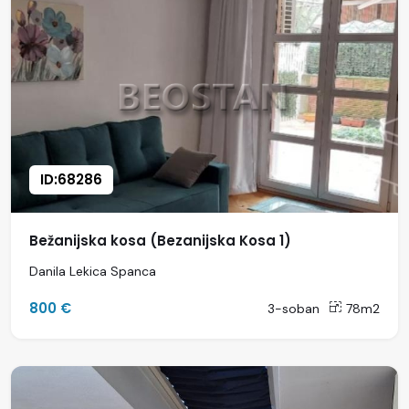
ID:68286
Bežanijska kosa (Bezanijska Kosa 1)
Danila Lekica Spanca
800 €
3-soban
78m2