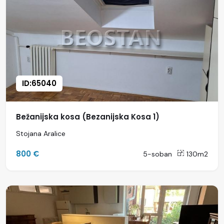
ID:65040
Bežanijska kosa (Bezanijska Kosa 1)
Stojana Aralice
800 €
5-soban
130m2