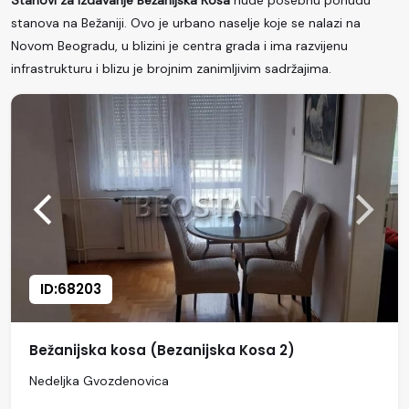
Stanovi za izdavanje Bežanijska Kosa
nude posebnu ponudu
stanova na Bežaniji. Ovo je urbano naselje koje se nalazi na
Novom Beogradu, u blizini je centra grada i ima razvijenu
infrastrukturu i blizu je brojnim zanimljivim sadržajima.
ID:68203
Bežanijska kosa (Bezanijska Kosa 2)
Nedeljka Gvozdenovica