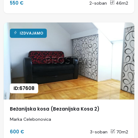
550 €
2-soban
46m2
IZDVAJAMO
ID:67608
Bežanijska kosa (Bezanijska Kosa 2)
Marka Celebonovica
600 €
3-soban
70m2