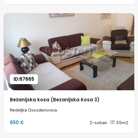
ID:67665
Bežanijska kosa (Bezanijska Kosa 3)
Nedeljka Gvozdenovica
650 €
2-soban
55m2