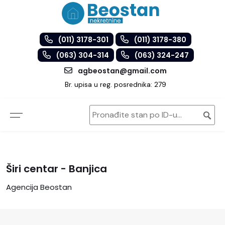
(011) 3178-301
(011) 3178-380
(063) 304-314
(063) 324-247
agbeostan@gmail.com
Br. upisa u reg. posrednika: 279
Širi centar - Banjica
Agencija Beostan