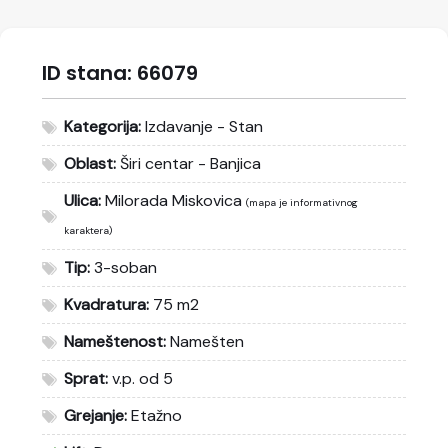
ID stana:
66079
Kategorija:
Izdavanje - Stan
Oblast:
Širi centar - Banjica
Ulica:
Milorada Miskovica
(mapa je informativnog
karaktera)
Tip:
3-soban
Kvadratura:
75 m2
Nameštenost:
Namešten
Sprat:
v.p. od 5
Grejanje:
Etažno