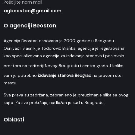
Pošaljite nam mail
agbeostan@gmail.com
O agenciji Beostan
Agencija Beostan osnovana je 2000 godine u Beogradu.
Osnivač i vlasnik je Todorović Branka, agencija je registrovana
kao specijalizovana agencija za izdavanje stanova i poslovnih
Beograda
prostora na teritoriji Novog
i centra grada. Ukoliko
vam je potrebno
izdavanje stanova Beograd
na pravom ste
mestu.
Sva prava su zadržana, zabranjeno je preuzimanje slika sa ovog
sajta. Za sve prekršaje, nadležan je sud u Beogradu!
Oblasti