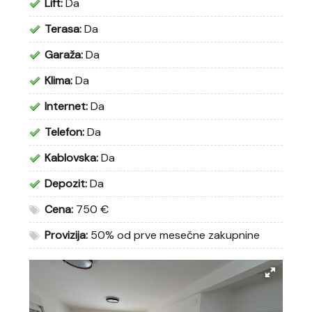
Lift:
Da
Terasa:
Da
Garaža:
Da
Klima:
Da
Internet:
Da
Telefon:
Da
Kablovska:
Da
Depozit:
Da
Cena:
750 €
Provizija:
50% od prve mesečne zakupnine