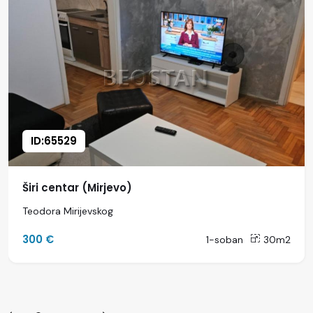
ID:65529
Širi centar (Mirjevo)
Teodora Mirijevskog
300 €
1-soban
30m2