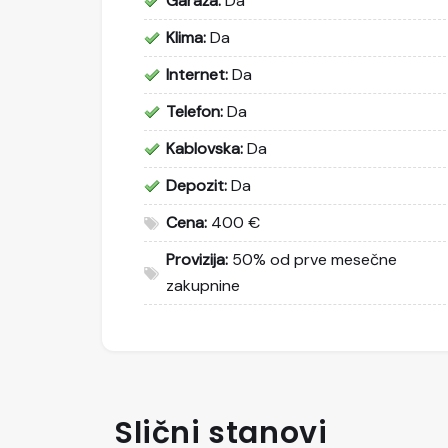
Garaža:
Da
Klima:
Da
Internet:
Da
Telefon:
Da
Kablovska:
Da
Depozit:
Da
Cena:
400 €
Provizija:
50% od prve mesečne
zakupnine
Slični stanovi