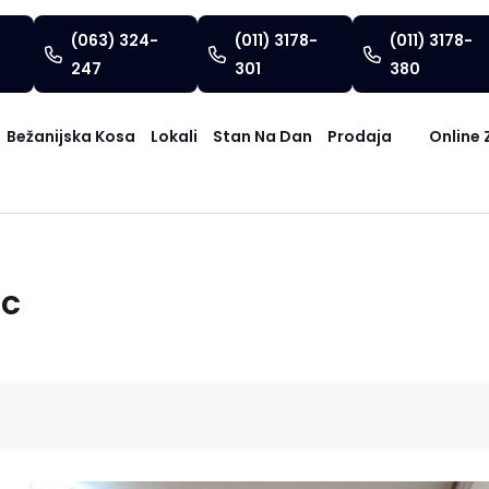
(063) 324-
(011) 3178-
(011) 3178-
247
301
380
Bežanijska Kosa
Lokali
Stan Na Dan
Prodaja
Online 
ac