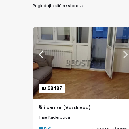
Pogledajte slične stanove
ID:68487
Širi centar (Vozdovac)
Trise Kaclerovica
550 €