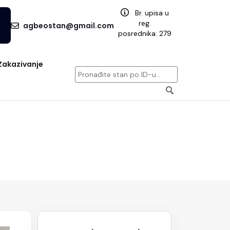
Br. upisa u
reg.
agbeostan@gmail.com
posrednika: 279
Zakazivanje