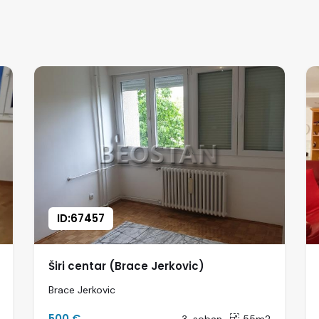
ID:67457
Širi centar (Brace Jerkovic)
Brace Jerkovic
500 €