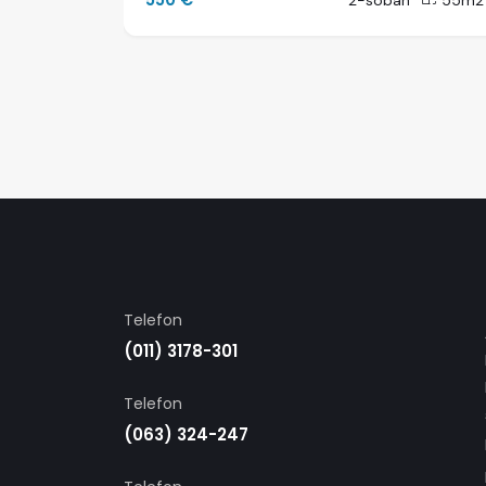
80m2
2-soban
55m2
Telefon
(011) 3178-301
Telefon
(063) 324-247