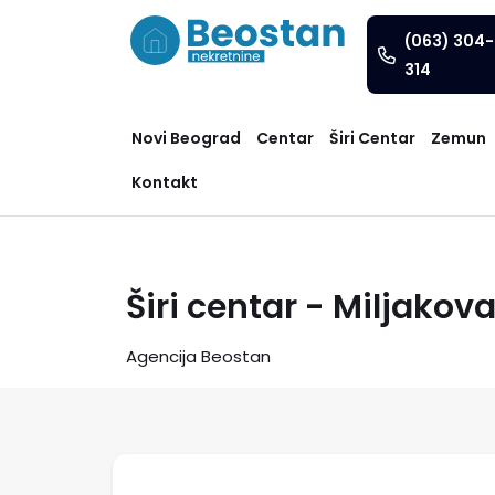
(063) 304-
314
Novi Beograd
Centar
Širi Centar
Zemun
Kontakt
Širi centar - Miljakov
Agencija Beostan