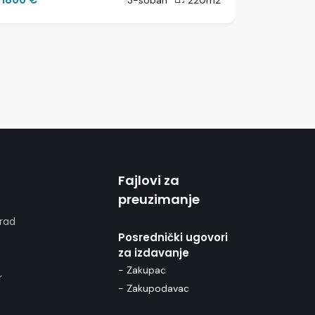
3-soban
220m2
Fajlovi za
preuzimanje
rad
Posrednički ugovori
za izdavanje
- Zakupac
r
- Zakupodavac