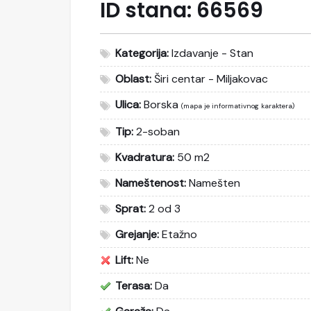
ID stana:
66569
Kategorija:
Izdavanje - Stan
Oblast:
Širi centar - Miljakovac
Ulica:
Borska
(mapa je informativnog karaktera)
Tip:
2-soban
Kvadratura:
50 m2
Nameštenost:
Namešten
Sprat:
2 od 3
Grejanje:
Etažno
Lift:
Ne
Terasa:
Da