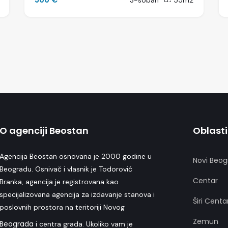
3-soban
55m2
O agenciji Beostan
Oblasti
Agencija Beostan osnovana je 2000 godine u
Novi Beog
Beogradu. Osnivač i vlasnik je Todorović
Centar
Branka, agencija je registrovana kao
specijalizovana agencija za izdavanje stanova i
Širi Centa
poslovnih prostora na teritoriji Novog
Zemun
Beograda
i centra grada. Ukoliko vam je