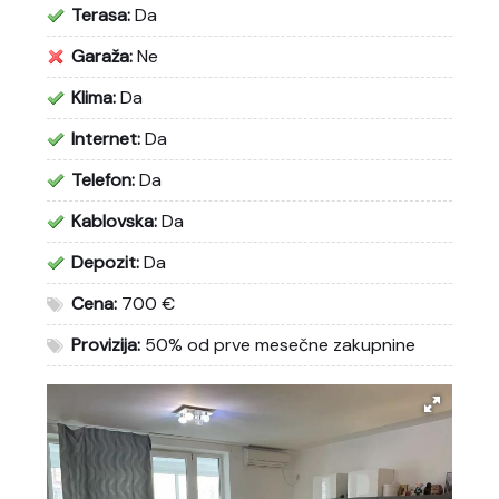
Terasa:
Da
Garaža:
Ne
Klima:
Da
Internet:
Da
Telefon:
Da
Kablovska:
Da
Depozit:
Da
Cena:
700 €
Provizija:
50% od prve mesečne zakupnine