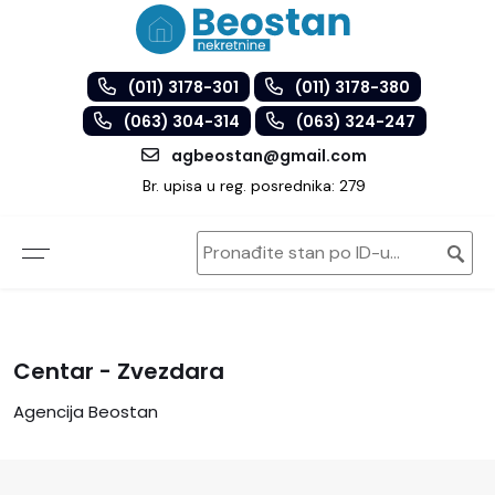
(011) 3178-301
(011) 3178-380
(063) 304-314
(063) 324-247
agbeostan@gmail.com
Br. upisa u reg. posrednika: 279
Centar - Zvezdara
Agencija Beostan