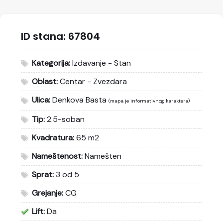
ID stana:
67804
Kategorija:
Izdavanje - Stan
Oblast:
Centar - Zvezdara
Ulica:
Denkova Basta
(mapa je informativnog karaktera)
Tip:
2.5-soban
Kvadratura:
65 m2
Nameštenost:
Namešten
Sprat:
3 od 5
Grejanje:
CG
Lift:
Da