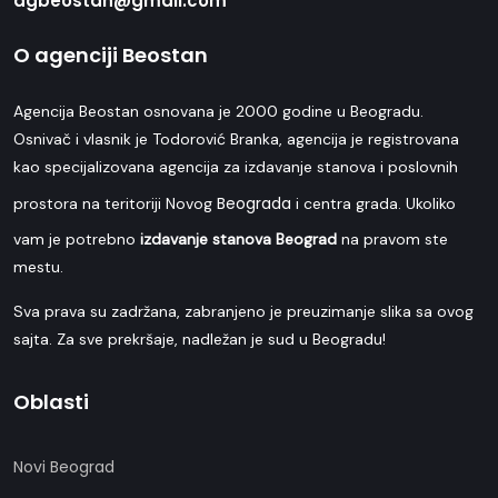
agbeostan@gmail.com
O agenciji Beostan
Agencija Beostan osnovana je 2000 godine u Beogradu.
Osnivač i vlasnik je Todorović Branka, agencija je registrovana
kao specijalizovana agencija za izdavanje stanova i poslovnih
Beograda
prostora na teritoriji Novog
i centra grada. Ukoliko
vam je potrebno
izdavanje stanova Beograd
na pravom ste
mestu.
Sva prava su zadržana, zabranjeno je preuzimanje slika sa ovog
sajta. Za sve prekršaje, nadležan je sud u Beogradu!
Oblasti
Novi Beograd