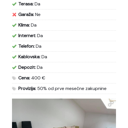
Terasa:
Da
Garaža:
Ne
Klima:
Da
Internet:
Da
Telefon:
Da
Kablovska:
Da
Depozit:
Da
Cena:
400 €
Provizija:
50% od prve mesečne zakupnine