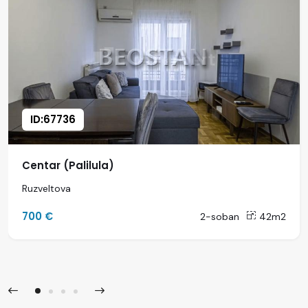
ID:67736
Centar (Palilula)
Ruzveltova
700 €
2-soban
42m2