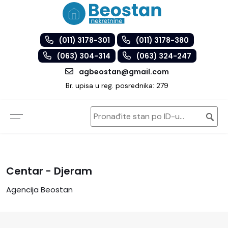
(011) 3178-301
(011) 3178-380
(063) 304-314
(063) 324-247
agbeostan@gmail.com
Br. upisa u reg. posrednika: 279
Centar - Djeram
Agencija Beostan