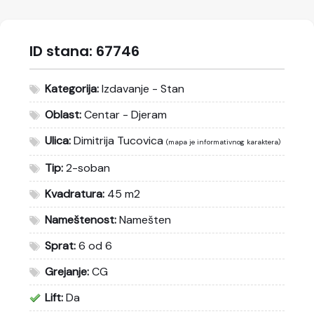
ID stana:
67746
Kategorija:
Izdavanje - Stan
Oblast:
Centar - Djeram
Ulica:
Dimitrija Tucovica
(mapa je informativnog karaktera)
Tip:
2-soban
Kvadratura:
45 m2
Nameštenost:
Namešten
Sprat:
6 od 6
Grejanje:
CG
Lift:
Da