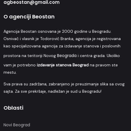
agbeostan@gmail.com
O agenciji Beostan
Agencija Beostan osnovana je 2000 godine u Beogradu.
Osnivač i vlasnik je Todorović Branka, agencija je registrovana
kao specijalizovana agencija za izdavanje stanova i poslovnih
Beograda
prostora na teritoriji Novog
i centra grada. Ukoliko
vam je potrebno
izdavanje stanova Beograd
na pravom ste
mestu.
Sva prava su zadržana, zabranjeno je preuzimanje slika sa ovog
sajta. Za sve prekršaje, nadležan je sud u Beogradu!
Oblasti
Novi Beograd