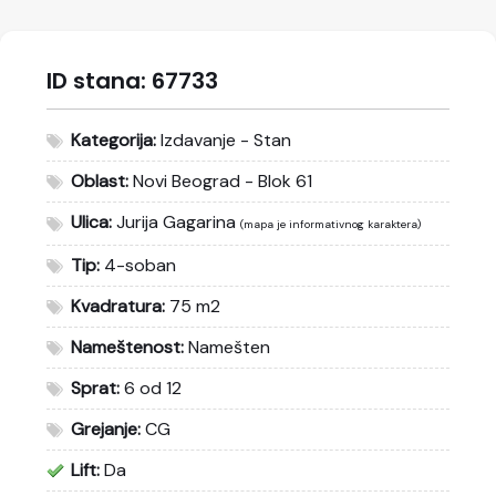
ID stana:
67733
Kategorija:
Izdavanje - Stan
Oblast:
Novi Beograd - Blok 61
Ulica:
Jurija Gagarina
(mapa je informativnog karaktera)
Tip:
4-soban
Kvadratura:
75 m2
Nameštenost:
Namešten
Sprat:
6 od 12
Grejanje:
CG
Lift:
Da