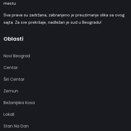
mestu.
Sva prava su zadržana, zabranjeno je preuzimanje slika sa ovog
sajta. Za sve prekršaje, nadležan je sud u Beogradu!
Oblasti
Novi Beograd
Centar
Širi Centar
Zemun
Bežanijska Kosa
Lokali
Stan Na Dan