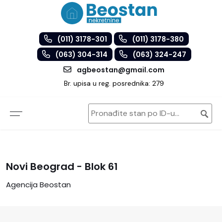
(011) 3178-301
(011) 3178-380
(063) 304-314
(063) 324-247
agbeostan@gmail.com
Br. upisa u reg. posrednika: 279
Novi Beograd - Blok 61
Agencija Beostan