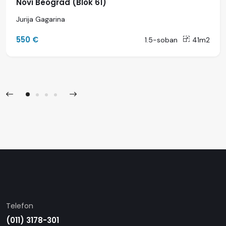
Novi Beograd (Blok 61)
Jurija Gagarina
550 €
1.5-soban
41m2
Telefon
(011) 3178-301