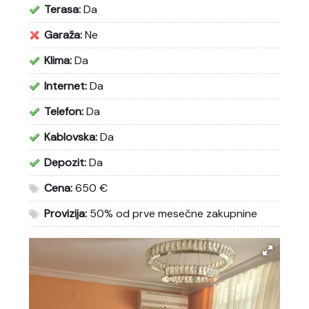
Terasa:
Da
Garaža:
Ne
Klima:
Da
Internet:
Da
Telefon:
Da
Kablovska:
Da
Depozit:
Da
Cena:
650 €
Provizija:
50% od prve mesečne zakupnine