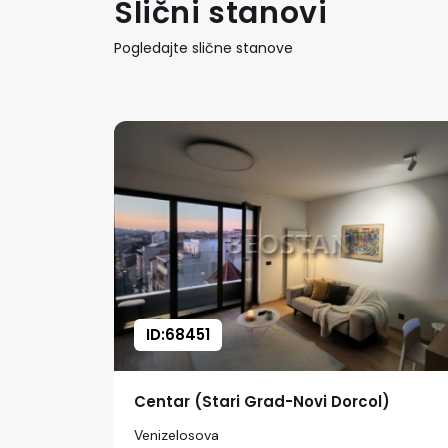
Slični stanovi
Pogledajte slične stanove
ID:68451
Centar (Stari Grad-Novi Dorcol)
Venizelosova