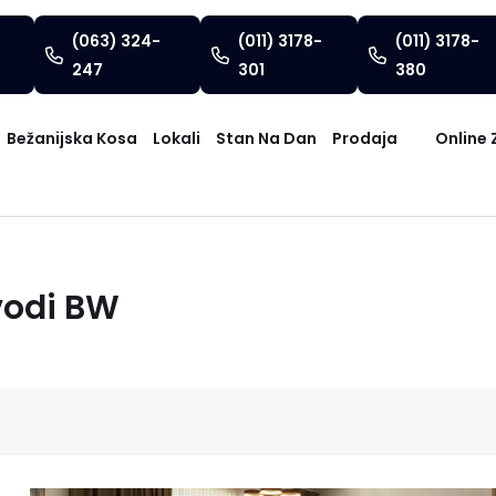
(063) 324-
(011) 3178-
(011) 3178-
247
301
380
Bežanijska Kosa
Lokali
Stan Na Dan
Prodaja
Online 
vodi BW