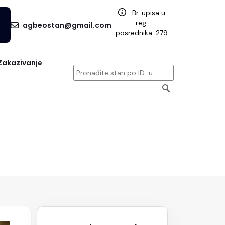
Br. upisa u
reg.
agbeostan@gmail.com
posrednika: 279
Zakazivanje