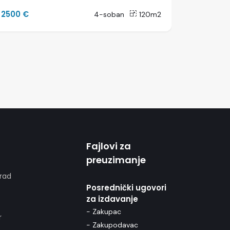
2500 €
700 €
4-soban
120m2
Fajlovi za
preuzimanje
rad
Posrednički ugovori
za izdavanje
- Zakupac
r
- Zakupodavac