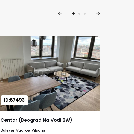
ID:67493
ID:674
Centar (Beograd Na Vodi BW)
Centar 
Bulevar Vudroa Vilsona
Jovanova