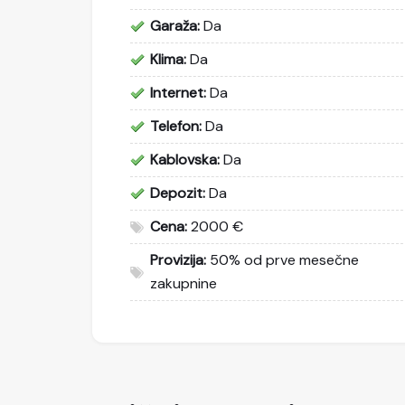
Garaža:
Da
Klima:
Da
Internet:
Da
Telefon:
Da
Kablovska:
Da
Depozit:
Da
Cena:
2000 €
Provizija:
50% od prve mesečne
zakupnine