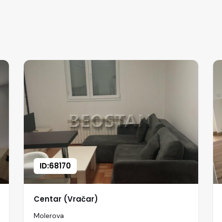
ID:68170
Centar (Vračar)
Molerova