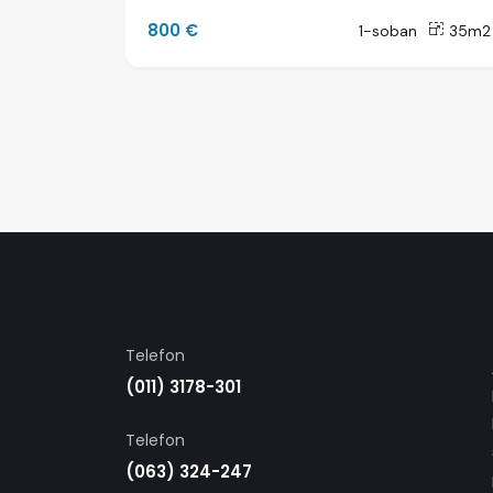
800 €
23m2
1-soban
35m2
Telefon
(011) 3178-301
Telefon
(063) 324-247