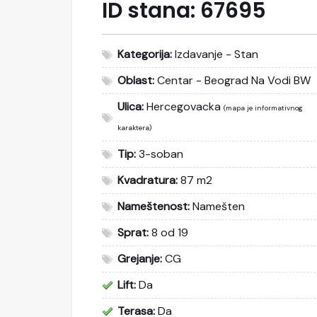
ID stana:
67695
Kategorija:
Izdavanje - Stan
Oblast:
Centar - Beograd Na Vodi BW
Ulica:
Hercegovacka
(mapa je informativnog
karaktera)
Tip:
3-soban
Kvadratura:
87 m2
Nameštenost:
Namešten
Sprat:
8 od 19
Grejanje:
CG
Lift:
Da
Terasa:
Da