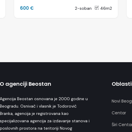
600 €
2-soban
46m2
O agenciji Beostan
Oblasti
Agencija Beostan osnovana je 2000 godine u
Novi Beog
Beogradu. Osnivač i vlasnik je Todorović
Centar
Branka, agencija je registrovana kao
specijalizovana agencija za izdavanje stanova i
Širi Centa
poslovnih prostora na teritoriji Novog