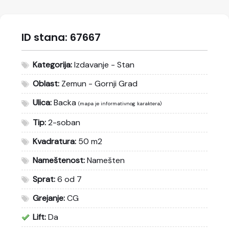
ID stana:
67667
Kategorija:
Izdavanje - Stan
Oblast:
Zemun - Gornji Grad
Ulica:
Backa
(mapa je informativnog karaktera)
Tip:
2-soban
Kvadratura:
50 m2
Nameštenost:
Namešten
Sprat:
6 od 7
Grejanje:
CG
Lift:
Da