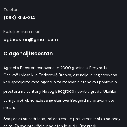
Telefon
(063) 304-314
Pošaljite nam mail
agbeostan@gmail.com
O agenciji Beostan
Agencija Beostan osnovana je 2000 godine u Beogradu.
Osnivač i vlasnik je Todorović Branka, agencija je registrovana
kao specijalizovana agencija za izdavanje stanova i poslovnih
Beograda
prostora na teritoriji Novog
i centra grada. Ukoliko
vam je potrebno
izdavanje stanova Beograd
na pravom ste
mestu.
Sva prava su zadržana, zabranjeno je preuzimanje slika sa ovog
sajta. Za sve prekršaje, nadležan je sud u Beogradu!