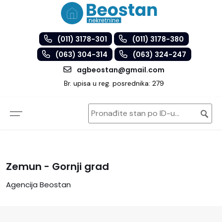
(011) 3178-301
(011) 3178-380
(063) 304-314
(063) 324-247
agbeostan@gmail.com
Br. upisa u reg. posrednika: 279
Zemun - Gornji grad
Agencija Beostan