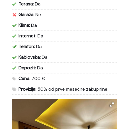
Terasa:
Da
Garaža:
Ne
Klima:
Da
Internet:
Da
Telefon:
Da
Kablovska:
Da
Depozit:
Da
Cena:
700 €
Provizija:
50% od prve mesečne zakupnine