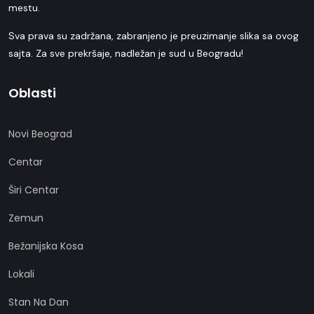
mestu.
Sva prava su zadržana, zabranjeno je preuzimanje slika sa ovog
sajta. Za sve prekršaje, nadležan je sud u Beogradu!
Oblasti
Novi Beograd
Centar
Širi Centar
Zemun
Bežanijska Kosa
Lokali
Stan Na Dan