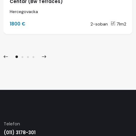
Centar (Bw Terraces)
Hercegovacka
1800 €
2-soban
71m2
Telefon
(011) 3178-301