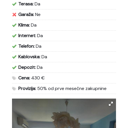
Terasa:
Da
Garaža:
Ne
Klima:
Da
Internet:
Da
Telefon:
Da
Kablovska:
Da
Depozit:
Da
Cena:
430 €
Provizija:
50% od prve mesečne zakupnine