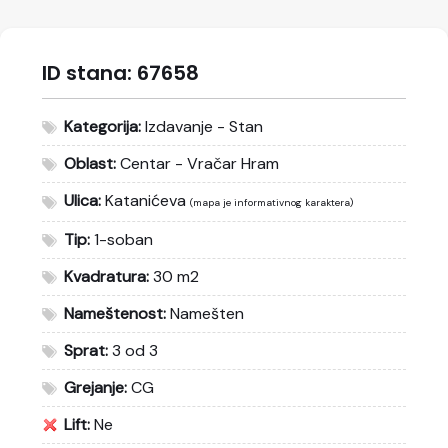
ID stana:
67658
Kategorija:
Izdavanje - Stan
Oblast:
Centar - Vračar Hram
Ulica:
Katanićeva
(mapa je informativnog karaktera)
Tip:
1-soban
Kvadratura:
30 m2
Nameštenost:
Namešten
Sprat:
3 od 3
Grejanje:
CG
Lift:
Ne