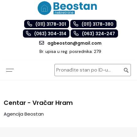
(011) 3178-301
(011) 3178-380
(063) 304-314
(063) 324-247
agbeostan@gmail.com
Br. upisa u reg. posrednika: 279
Centar - Vračar Hram
Agencija Beostan