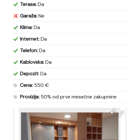
Terasa:
Da
Garaža:
Ne
Klima:
Da
Internet:
Da
Telefon:
Da
Kablovska:
Da
Depozit:
Da
Cena:
550 €
Provizija:
50% od prve mesečne zakupnine