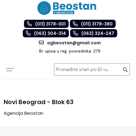
(011) 3178-301
(011) 3178-380
(063) 304-314
(063) 324-247
agbeostan@gmail.com
Br. upisa u reg. posrednika: 279
Novi Beograd - Blok 63
Agencija Beostan