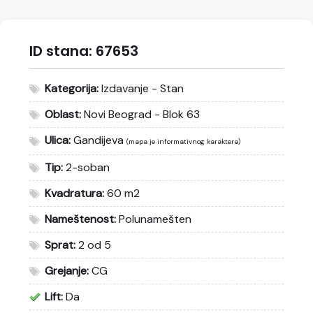
ID stana:
67653
Kategorija:
Izdavanje - Stan
Oblast:
Novi Beograd - Blok 63
Ulica:
Gandijeva
(mapa je informativnog karaktera)
Tip:
2-soban
Kvadratura:
60 m2
Nameštenost:
Polunamešten
Sprat:
2 od 5
Grejanje:
CG
Lift:
Da