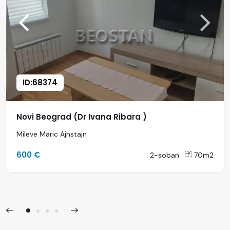
ID:68374
Novi Beograd (Dr Ivana Ribara )
Mileve Maric Ajnstajn
600 €
2-soban
70m2