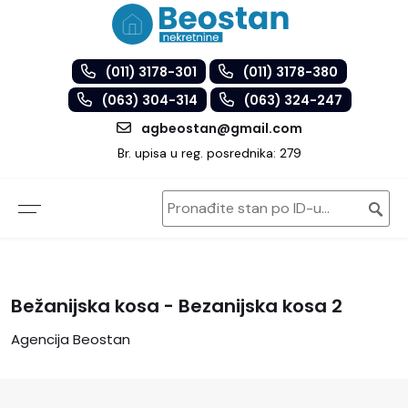
(011) 3178-301
(011) 3178-380
(063) 304-314
(063) 324-247
agbeostan@gmail.com
Br. upisa u reg. posrednika: 279
Bežanijska kosa - Bezanijska kosa 2
Agencija Beostan