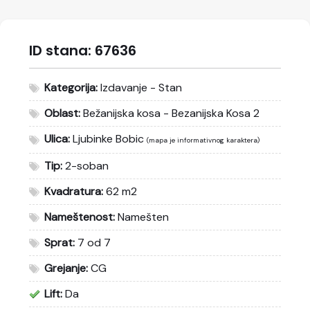
ID stana:
67636
Kategorija:
Izdavanje - Stan
Oblast:
Bežanijska kosa - Bezanijska Kosa 2
Ulica:
Ljubinke Bobic
(mapa je informativnog karaktera)
Tip:
2-soban
Kvadratura:
62 m2
Nameštenost:
Namešten
Sprat:
7 od 7
Grejanje:
CG
Lift:
Da