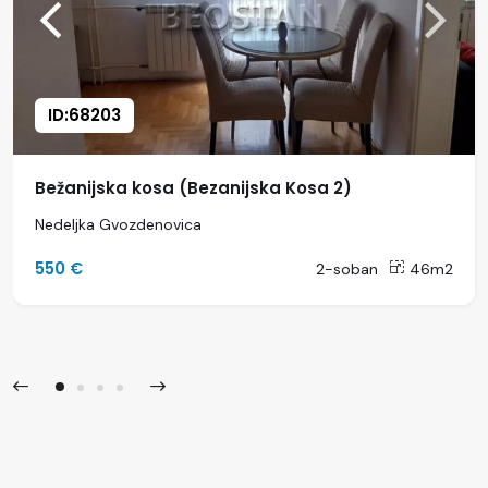
ID:68203
Bežanijska kosa (Bezanijska Kosa 2)
Nedeljka Gvozdenovica
550 €
2-soban
46m2