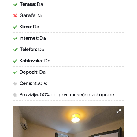
Terasa:
Da
Garaža:
Ne
Klima:
Da
Internet:
Da
Telefon:
Da
Kablovska:
Da
Depozit:
Da
Cena:
850 €
Provizija:
50% od prve mesečne zakupnine