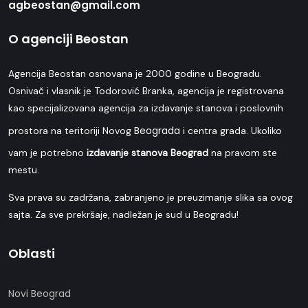
agbeostan@gmail.com
O agenciji Beostan
Agencija Beostan osnovana je 2000 godine u Beogradu.
Osnivač i vlasnik je Todorović Branka, agencija je registrovana
kao specijalizovana agencija za izdavanje stanova i poslovnih
Beograda
prostora na teritoriji Novog
i centra grada. Ukoliko
vam je potrebno
izdavanje stanova Beograd
na pravom ste
mestu.
Sva prava su zadržana, zabranjeno je preuzimanje slika sa ovog
sajta. Za sve prekršaje, nadležan je sud u Beogradu!
Oblasti
Novi Beograd