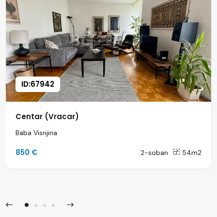
ID:67942
Centar (Vracar)
Baba Visnjina
850 €
2-soban
54m2