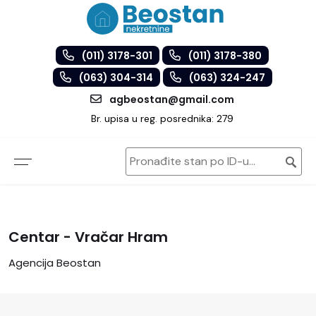
(011) 3178-301
(011) 3178-380
(063) 304-314
(063) 324-247
agbeostan@gmail.com
Br. upisa u reg. posrednika: 279
Centar - Vračar Hram
Agencija Beostan