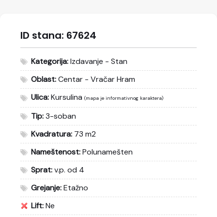
ID stana:
67624
Kategorija:
Izdavanje - Stan
Oblast:
Centar - Vračar Hram
Ulica:
Kursulina
(mapa je informativnog karaktera)
Tip:
3-soban
Kvadratura:
73 m2
Nameštenost:
Polunamešten
Sprat:
v.p. od 4
Grejanje:
Etažno
Lift:
Ne