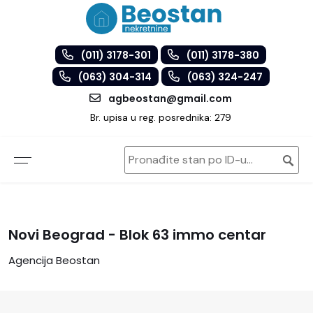
(011) 3178-301
(011) 3178-380
(063) 304-314
(063) 324-247
agbeostan@gmail.com
Br. upisa u reg. posrednika: 279
Novi Beograd - Blok 63 immo centar
Agencija Beostan