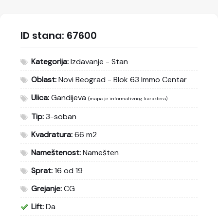
ID stana:
67600
Kategorija:
Izdavanje - Stan
Oblast:
Novi Beograd - Blok 63 Immo Centar
Ulica:
Gandijeva
(mapa je informativnog karaktera)
Tip:
3-soban
Kvadratura:
66 m2
Nameštenost:
Namešten
Sprat:
16 od 19
Grejanje:
CG
Lift:
Da