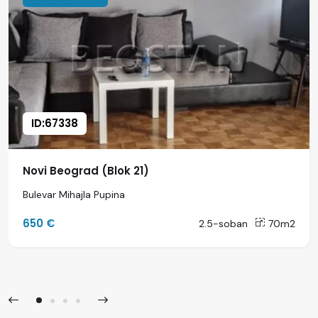
ID:67338
Novi Beograd (Blok 21)
Bulevar Mihajla Pupina
650 €
2.5-soban
70m2