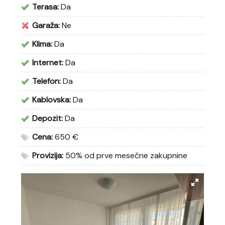
Terasa:
Da
Garaža:
Ne
Klima:
Da
Internet:
Da
Telefon:
Da
Kablovska:
Da
Depozit:
Da
Cena:
650 €
Provizija:
50% od prve mesečne zakupnine