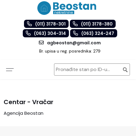
(011) 3178-301
(011) 3178-380
(063) 304-314
(063) 324-247
agbeostan@gmail.com
Br. upisa u reg. posrednika: 279
Centar - Vračar
Agencija Beostan