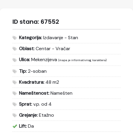
ID stana:
67552
Kategorija:
Izdavanje - Stan
Oblast:
Centar - Vračar
Ulica:
Mekenzijeva
(mapa je informativnog karaktera)
Tip:
2-soban
Kvadratura:
48 m2
Nameštenost:
Namešten
Sprat:
v.p. od 4
Grejanje:
Etažno
Lift:
Da