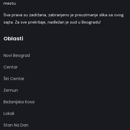
mestu.
Sva prava su zadržana, zabranjeno je preuzimanje slika sa ovog
sajta. Za sve prekršaje, nadležan je sud u Beogradu!
Oblasti
Novi Beograd
Centar
Širi Centar
Zemun
Bežanijska Kosa
Lokali
Stan Na Dan