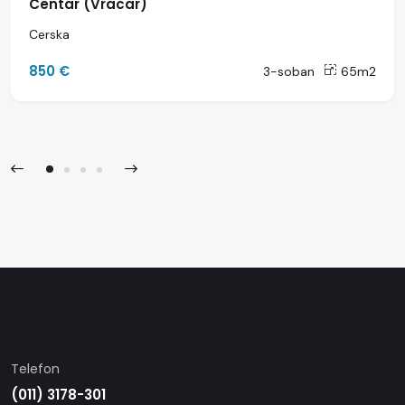
Centar (Vracar)
Cerska
850 €
3-soban
65m2
Telefon
(011) 3178-301