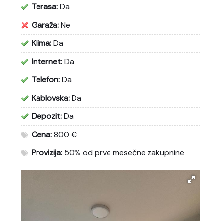
Terasa:
Da
Garaža:
Ne
Klima:
Da
Internet:
Da
Telefon:
Da
Kablovska:
Da
Depozit:
Da
Cena:
800 €
Provizija:
50% od prve mesečne zakupnine