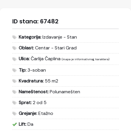
ID stana:
67482
Kategorija:
Izdavanje - Stan
Oblast:
Centar - Stari Grad
Ulica:
Čarlija Čaplina
(mapa je informativnog karaktera)
Tip:
3-soban
Kvadratura:
55 m2
Nameštenost:
Polunamešten
Sprat:
2 od 5
Grejanje:
Etažno
Lift:
Da