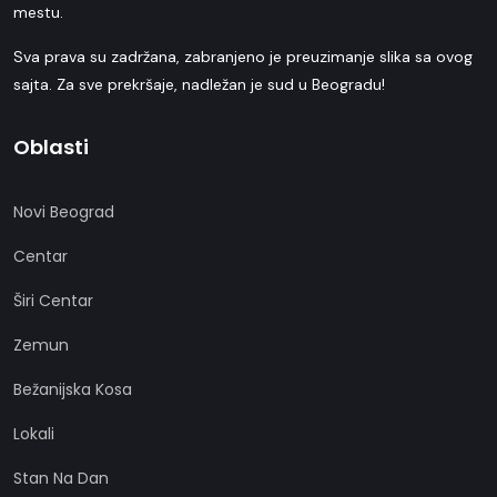
mestu.
Sva prava su zadržana, zabranjeno je preuzimanje slika sa ovog
sajta. Za sve prekršaje, nadležan je sud u Beogradu!
Oblasti
Novi Beograd
Centar
Širi Centar
Zemun
Bežanijska Kosa
Lokali
Stan Na Dan