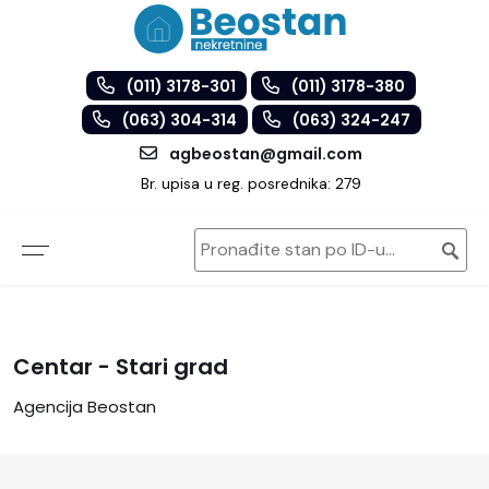
(011) 3178-301
(011) 3178-380
(063) 304-314
(063) 324-247
agbeostan@gmail.com
Br. upisa u reg. posrednika: 279
Centar - Stari grad
Agencija Beostan