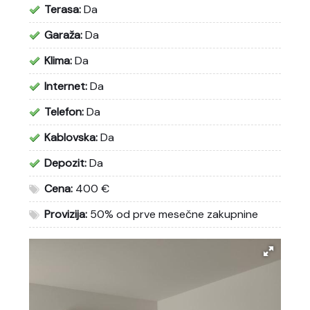
Terasa:
Da
Garaža:
Da
Klima:
Da
Internet:
Da
Telefon:
Da
Kablovska:
Da
Depozit:
Da
Cena:
400 €
Provizija:
50% od prve mesečne zakupnine