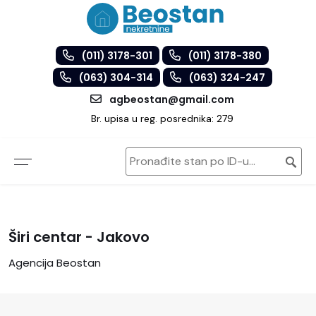
(011) 3178-301
(011) 3178-380
(063) 304-314
(063) 324-247
agbeostan@gmail.com
Br. upisa u reg. posrednika: 279
Širi centar - Jakovo
Agencija Beostan