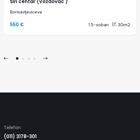
Širi centar (Vozdovac )
Borisavljeviceva
550 €
1.5-soban
30m2
Telefon
(011) 3178-301