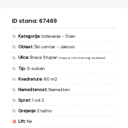
ID stana:
67469
Kategorija:
Izdavanje - Stan
Oblast:
Širi centar - Jakovo
Ulica:
Brace Stupar
(mapa je informativnog karaktera)
Tip:
3-soban
Kvadratura:
60 m2
Nameštenost:
Namešten
Sprat:
1 od 2
Grejanje:
Etažno
Lift:
Ne