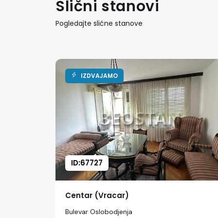
Slični stanovi
Pogledajte slične stanove
IZDVAJAMO
ID:67727
Centar (Vracar)
Bulevar Oslobodjenja