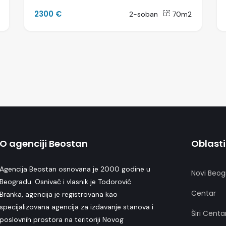
2300 €
2-soban
70m2
O agenciji Beostan
Oblasti
Agencija Beostan osnovana je 2000 godine u
Novi Beog
Beogradu. Osnivač i vlasnik je Todorović
Centar
Branka, agencija je registrovana kao
specijalizovana agencija za izdavanje stanova i
Širi Centa
poslovnih prostora na teritoriji Novog