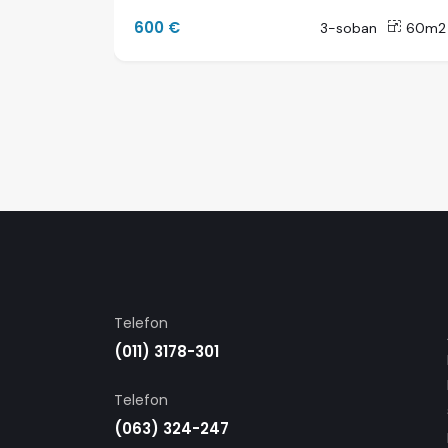
600 €
55m2
3-soban
60m2
Telefon
(011) 3178-301
Telefon
(063) 324-247