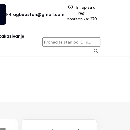
Br. upisa u
reg.
agbeostan@gmail.com
posrednika: 279
Zakazivanje