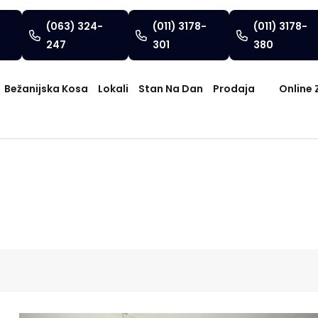
(063) 324-
(011) 3178-
(011) 3178-
247
301
380
Bežanijska Kosa
Lokali
Stan Na Dan
Prodaja
Online 