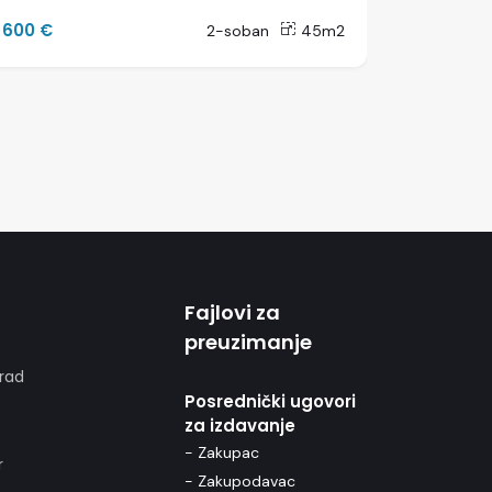
600 €
600 €
2-soban
45m2
Fajlovi za
preuzimanje
rad
Posrednički ugovori
za izdavanje
- Zakupac
r
- Zakupodavac