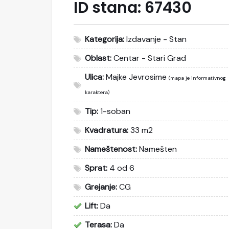
ID stana:
67430
Kategorija:
Izdavanje - Stan
Oblast:
Centar - Stari Grad
Ulica:
Majke Jevrosime
(mapa je informativnog
karaktera)
Tip:
1-soban
Kvadratura:
33 m2
Nameštenost:
Namešten
Sprat:
4 od 6
Grejanje:
CG
Lift:
Da
Terasa:
Da