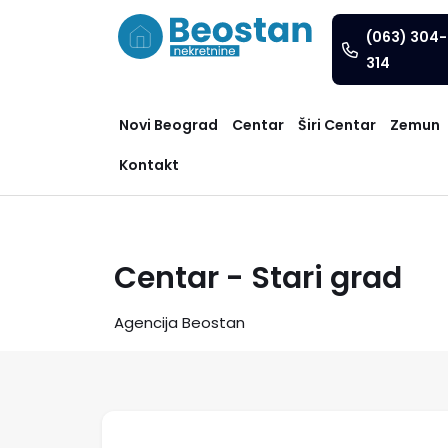
(063) 304-
314
Novi Beograd
Centar
Širi Centar
Zemun
Kontakt
Centar - Stari grad
Agencija Beostan