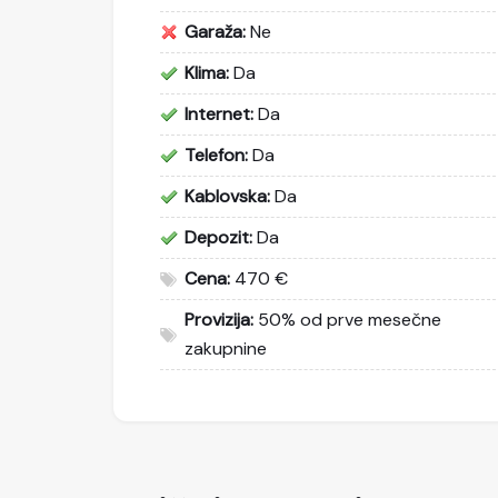
Garaža:
Ne
Klima:
Da
Internet:
Da
Telefon:
Da
Kablovska:
Da
Depozit:
Da
Cena:
470 €
Provizija:
50% od prve mesečne
zakupnine