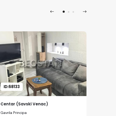
ID:68133
ID:673
Centar (Savski Venac)
Centar 
Gavrila Principa
Vidovdan