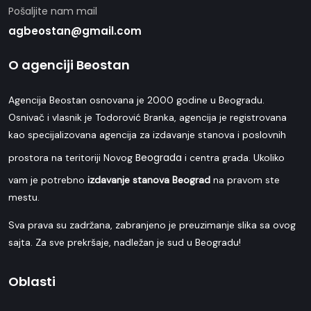
Pošaljite nam mail
agbeostan@gmail.com
O agenciji Beostan
Agencija Beostan osnovana je 2000 godine u Beogradu.
Osnivač i vlasnik je Todorović Branka, agencija je registrovana
kao specijalizovana agencija za izdavanje stanova i poslovnih
Beograda
prostora na teritoriji Novog
i centra grada. Ukoliko
vam je potrebno
izdavanje stanova Beograd
na pravom ste
mestu.
Sva prava su zadržana, zabranjeno je preuzimanje slika sa ovog
sajta. Za sve prekršaje, nadležan je sud u Beogradu!
Oblasti