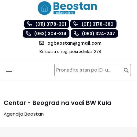
(011) 3178-301
(011) 3178-380
(063) 304-314
(063) 324-247
agbeostan@gmail.com
Br. upisa u reg. posrednika: 279
Centar - Beograd na vodi BW Kula
Agencija Beostan