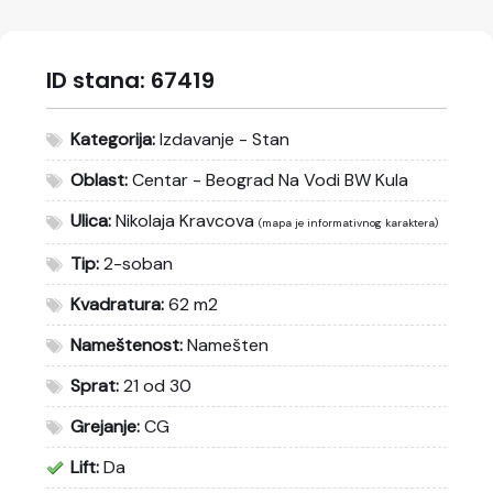
ID stana:
67419
Kategorija:
Izdavanje - Stan
Oblast:
Centar - Beograd Na Vodi BW Kula
Ulica:
Nikolaja Kravcova
(mapa je informativnog karaktera)
Tip:
2-soban
Kvadratura:
62 m2
Nameštenost:
Namešten
Sprat:
21 od 30
Grejanje:
CG
Lift:
Da