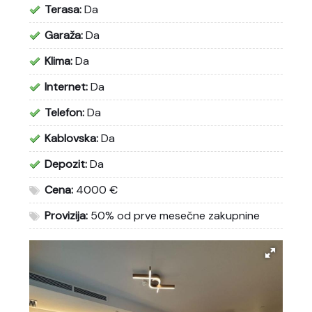
Terasa:
Da
Garaža:
Da
Klima:
Da
Internet:
Da
Telefon:
Da
Kablovska:
Da
Depozit:
Da
Cena:
4000 €
Provizija:
50% od prve mesečne zakupnine