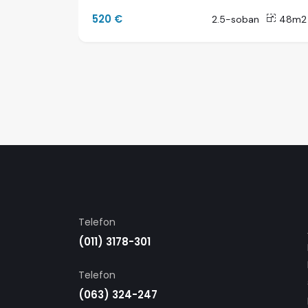
520 €
42m2
2.5-soban
48m2
Telefon
(011) 3178-301
Telefon
(063) 324-247