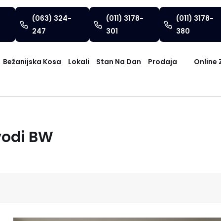
(063) 324-
(011) 3178-
(011) 3178-
247
301
380
Bežanijska Kosa
Lokali
Stan Na Dan
Prodaja
Online 
vodi BW