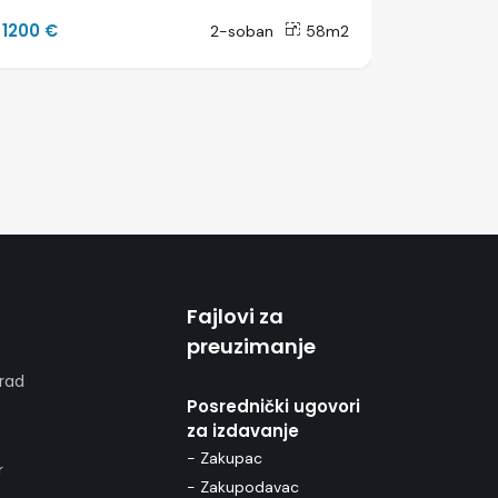
1200 €
2800 €
2-soban
58m2
Fajlovi za
preuzimanje
rad
Posrednički ugovori
za izdavanje
- Zakupac
r
- Zakupodavac