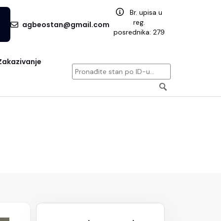
Br. upisa u
reg.
agbeostan@gmail.com
posrednika: 279
Zakazivanje