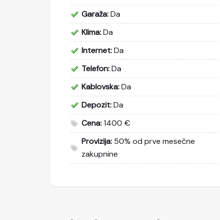
Garaža:
Da
Klima:
Da
Internet:
Da
Telefon:
Da
Kablovska:
Da
Depozit:
Da
Cena:
1400 €
Provizija:
50% od prve mesečne
zakupnine