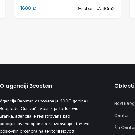
1600 €
3-soban
80m2
O agenciji Beostan
Oblasti
Agencija Beostan osnovana je 2000 godine u
Novi Beog
Beogradu. Osnivač i vlasnik je Todorović
Centar
Branka, agencija je registrovana kao
specijalizovana agencija za izdavanje stanova i
Širi Centa
poslovnih prostora na teritoriji Novog