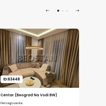
ID:63448
ID:643
Centar (Beograd Na Vodi BW)
Centar 
Hercegovacka
Hercegov