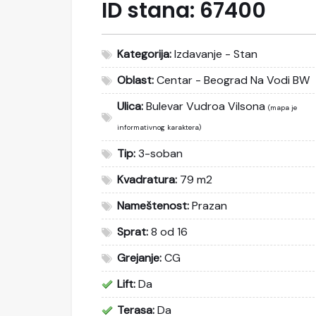
ID stana:
67400
Kategorija:
Izdavanje - Stan
Oblast:
Centar - Beograd Na Vodi BW
Ulica:
Bulevar Vudroa Vilsona
(mapa je
informativnog karaktera)
Tip:
3-soban
Kvadratura:
79 m2
Nameštenost:
Prazan
Sprat:
8 od 16
Grejanje:
CG
Lift:
Da
Terasa:
Da