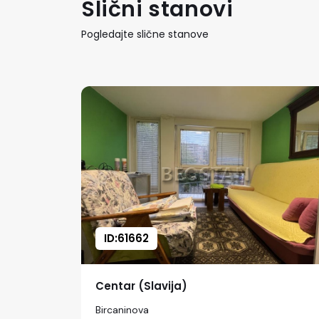
Slični stanovi
Pogledajte slične stanove
ID:61662
Centar (Slavija)
Bircaninova