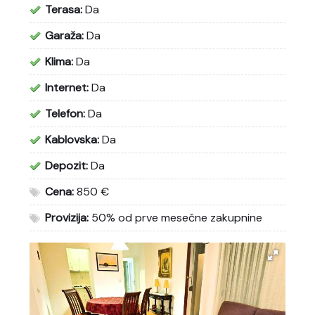
Terasa:
Da
Garaža:
Da
Klima:
Da
Internet:
Da
Telefon:
Da
Kablovska:
Da
Depozit:
Da
Cena:
850 €
Provizija:
50% od prve mesečne zakupnine