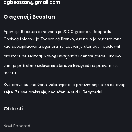
agbeostan@gmail.com
O agenciji Beostan
Agencija Beostan osnovana je 2000 godine u Beogradu.
Osnivač i vlasnik je Todorović Branka, agencija je registrovana
kao specijalizovana agencija za izdavanje stanova i poslovnih
Beograda
prostora na teritoriji Novog
i centra grada. Ukoliko
vam je potrebno
izdavanje stanova Beograd
na pravom ste
mestu.
Sva prava su zadržana, zabranjeno je preuzimanje slika sa ovog
sajta. Za sve prekršaje, nadležan je sud u Beogradu!
Oblasti
Novi Beograd