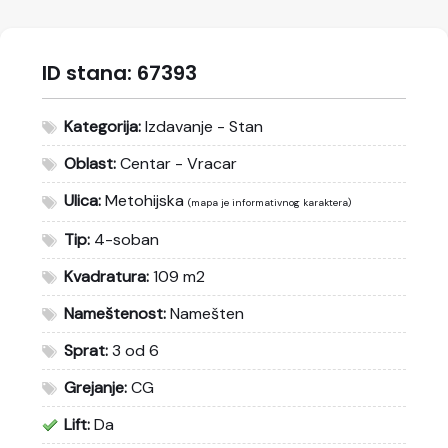
ID stana:
67393
Kategorija:
Izdavanje - Stan
Oblast:
Centar - Vracar
Ulica:
Metohijska
(mapa je informativnog karaktera)
Tip:
4-soban
Kvadratura:
109 m2
Nameštenost:
Namešten
Sprat:
3 od 6
Grejanje:
CG
Lift:
Da