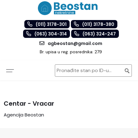
(011) 3178-301
(011) 3178-380
(063) 304-314
(063) 324-247
agbeostan@gmail.com
Br. upisa u reg. posrednika: 279
Centar - Vracar
Agencija Beostan