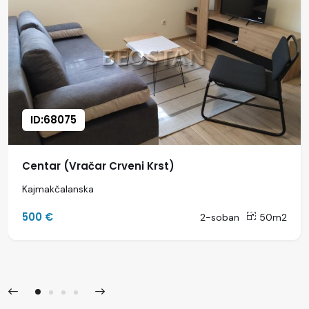
ID:68075
Centar (Vračar Crveni Krst)
Kajmakčalanska
500 €
2-soban
50m2