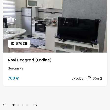
ID:67638
Novi Beograd (Ledine)
Surcinska
700 €
3-soban
65m2