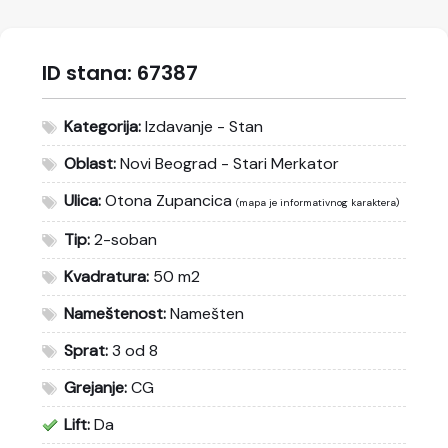
ID stana:
67387
Kategorija:
Izdavanje - Stan
Oblast:
Novi Beograd - Stari Merkator
Ulica:
Otona Zupancica
(mapa je informativnog karaktera)
Tip:
2-soban
Kvadratura:
50 m2
Nameštenost:
Namešten
Sprat:
3 od 8
Grejanje:
CG
Lift:
Da