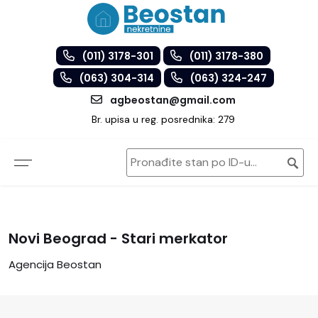
(011) 3178-301
(011) 3178-380
(063) 304-314
(063) 324-247
agbeostan@gmail.com
Br. upisa u reg. posrednika: 279
Novi Beograd - Stari merkator
Agencija Beostan