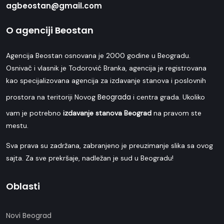
agbeostan@gmail.com
O agenciji Beostan
Agencija Beostan osnovana je 2000 godine u Beogradu.
Osnivač i vlasnik je Todorović Branka, agencija je registrovana
kao specijalizovana agencija za izdavanje stanova i poslovnih
Beograda
prostora na teritoriji Novog
i centra grada. Ukoliko
vam je potrebno
izdavanje stanova Beograd
na pravom ste
mestu.
Sva prava su zadržana, zabranjeno je preuzimanje slika sa ovog
sajta. Za sve prekršaje, nadležan je sud u Beogradu!
Oblasti
Novi Beograd