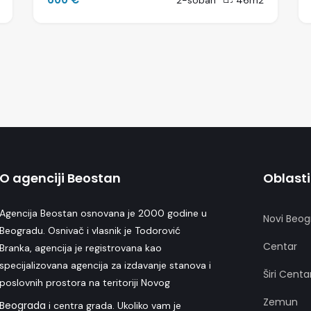
2-soban
46m2
O agenciji Beostan
Oblasti
Agencija Beostan osnovana je 2000 godine u
Novi Beog
Beogradu. Osnivač i vlasnik je Todorović
Centar
Branka, agencija je registrovana kao
specijalizovana agencija za izdavanje stanova i
Širi Centa
poslovnih prostora na teritoriji Novog
Zemun
Beograda
i centra grada. Ukoliko vam je