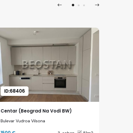
ID:68406
ID:683
Centar (Beograd Na Vodi BW)
Centar 
Bulevar Vudroa Vilsona
Hercegov
1500 €
2300 €