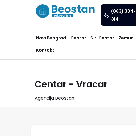
(063) 304-
314
Novi Beograd
Centar
Širi Centar
Zemun
Kontakt
Centar - Vracar
Agencija Beostan