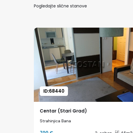
Pogledajte slične stanove
ID:68440
Centar (Stari Grad)
Strahinjica Bana
700 €