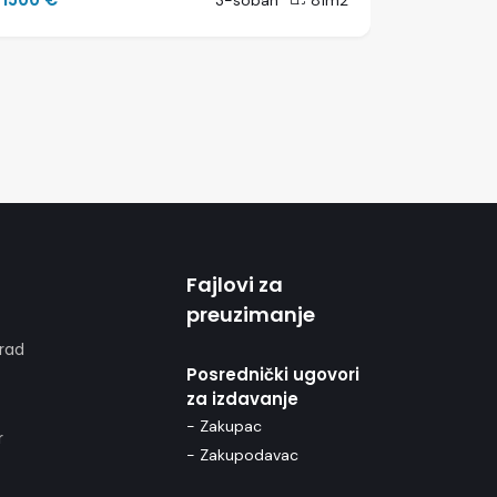
3-soban
81m2
Fajlovi za
preuzimanje
rad
Posrednički ugovori
za izdavanje
- Zakupac
r
- Zakupodavac