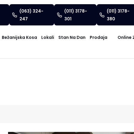
(063) 324-
(011) 3178-
(011) 3178-
247
301
380
Bežanijska Kosa
Lokali
Stan Na Dan
Prodaja
Online 