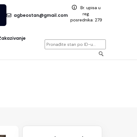
Br. upisa u
reg.
agbeostan@gmail.com
posrednika: 279
Zakazivanje