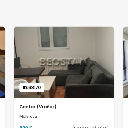
ID:68170
Centar (Vračar)
Molerova
600 €