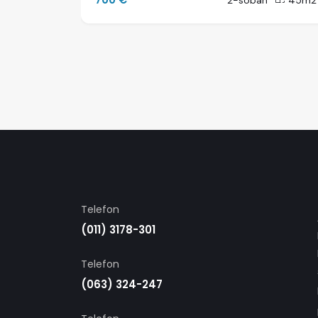
40m2
2-soban
45m2
Telefon
(011) 3178-301
Telefon
(063) 324-247