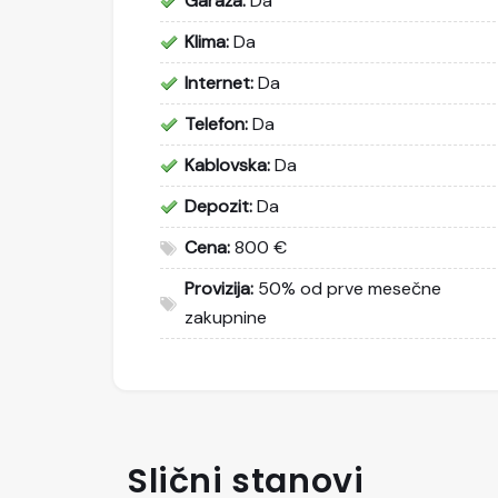
Garaža:
Da
Klima:
Da
Internet:
Da
Telefon:
Da
Kablovska:
Da
Depozit:
Da
Cena:
800 €
Provizija:
50% od prve mesečne
zakupnine
Slični stanovi