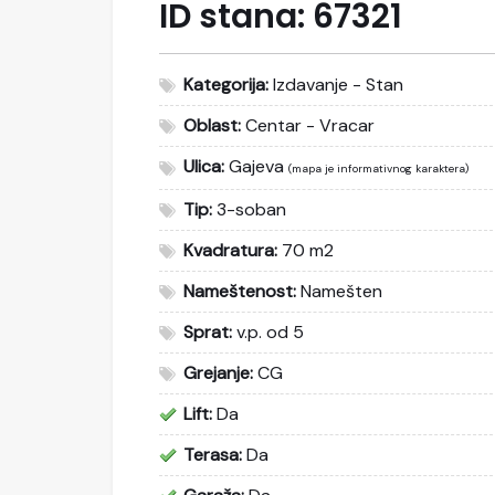
ID stana:
67321
Kategorija:
Izdavanje - Stan
Oblast:
Centar - Vracar
Ulica:
Gajeva
(mapa je informativnog karaktera)
Tip:
3-soban
Kvadratura:
70 m2
Nameštenost:
Namešten
Sprat:
v.p. od 5
Grejanje:
CG
Lift:
Da
Terasa:
Da