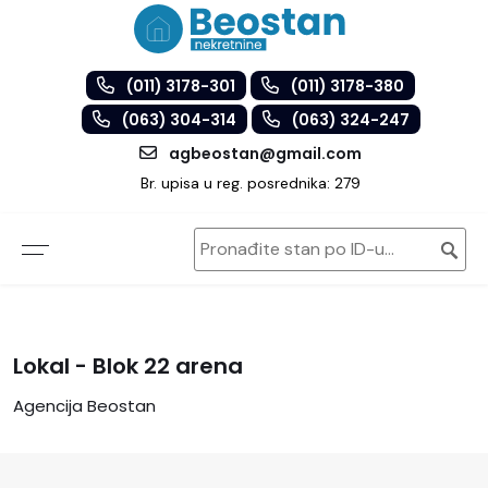
(011) 3178-301
(011) 3178-380
(063) 304-314
(063) 324-247
agbeostan@gmail.com
Br. upisa u reg. posrednika: 279
Lokal
- Blok 22 arena
Agencija Beostan