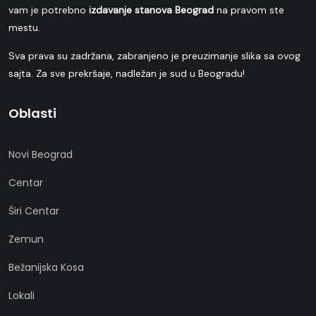
vam je potrebno
izdavanje stanova Beograd
na pravom ste
mestu.
Sva prava su zadržana, zabranjeno je preuzimanje slika sa ovog
sajta. Za sve prekršaje, nadležan je sud u Beogradu!
Oblasti
Novi Beograd
Centar
Širi Centar
Zemun
Bežanijska Kosa
Lokali