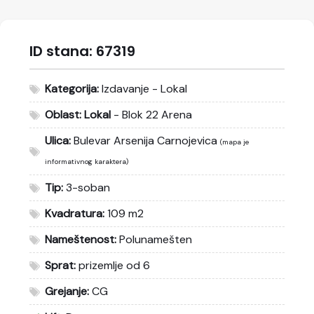
ID stana:
67319
Kategorija:
Izdavanje - Lokal
Oblast:
Lokal
- Blok 22 Arena
Ulica:
Bulevar Arsenija Carnojevica
(mapa je
informativnog karaktera)
Tip:
3-soban
Kvadratura:
109 m2
Nameštenost:
Polunamešten
Sprat:
prizemlje od 6
Grejanje:
CG