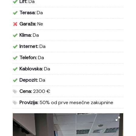
Lift:
Da
Terasa:
Da
Garaža:
Ne
Klima:
Da
Internet:
Da
Telefon:
Da
Kablovska:
Da
Depozit:
Da
Cena:
2300 €
Provizija:
50% od prve mesečne zakupnine