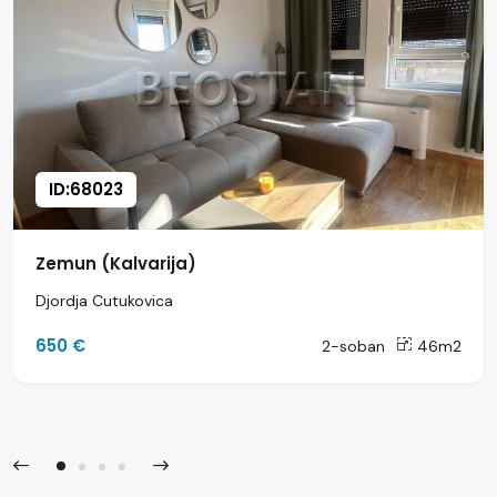
ID:68023
Zemun (Kalvarija)
Djordja Cutukovica
650 €
2-soban
46m2