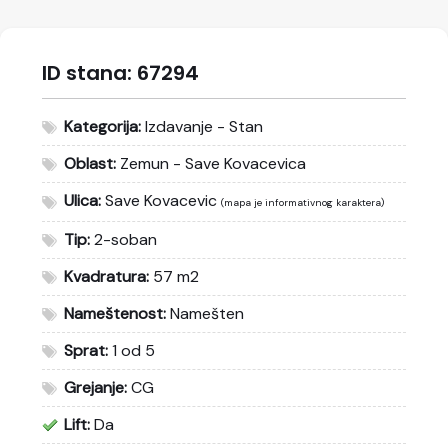
ID stana:
67294
Kategorija:
Izdavanje - Stan
Oblast:
Zemun - Save Kovacevica
Ulica:
Save Kovacevic
(mapa je informativnog karaktera)
Tip:
2-soban
Kvadratura:
57 m2
Nameštenost:
Namešten
Sprat:
1 od 5
Grejanje:
CG
Lift:
Da