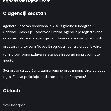
agbeostan@gmail.com
O agenciji Beostan
Agencija Beostan osnovana je 2000 godine u Beogradu.
Osnivač i vlasnik je Todorović Branka, agencija je registrovana
kao specijalizovana agencija za izdavanje stanova i poslovnih
Beograda
prostora na teritoriji Novog
i centra grada. Ukoliko
vam je potrebno
izdavanje stanova Beograd
na pravom ste
mestu.
Sva prava su zadržana, zabranjeno je preuzimanje slika sa ovog
sajta. Za sve prekršaje, nadležan je sud u Beogradu!
Oblasti
Novi Beograd