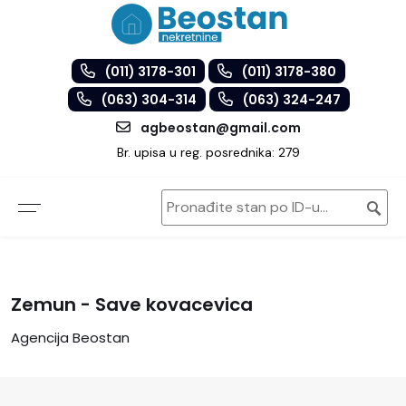
(011) 3178-301
(011) 3178-380
(063) 304-314
(063) 324-247
agbeostan@gmail.com
Br. upisa u reg. posrednika: 279
Zemun - Save kovacevica
Agencija Beostan