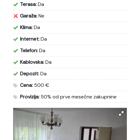
Terasa:
Da
Garaža:
Ne
Klima:
Da
Internet:
Da
Telefon:
Da
Kablovska:
Da
Depozit:
Da
Cena:
500 €
Provizija:
50% od prve mesečne zakupnine