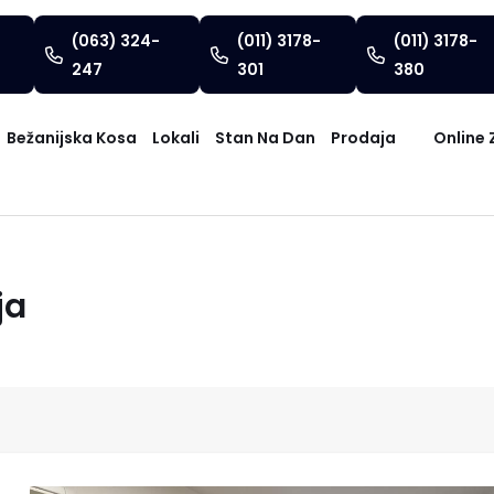
(063) 324-
(011) 3178-
(011) 3178-
247
301
380
Bežanijska Kosa
Lokali
Stan Na Dan
Prodaja
Online 
ja