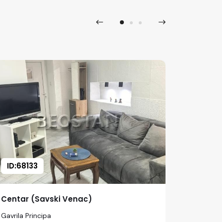
ID:68133
ID:677
Centar (Savski Venac)
Centar 
Gavrila Principa
Varovničk