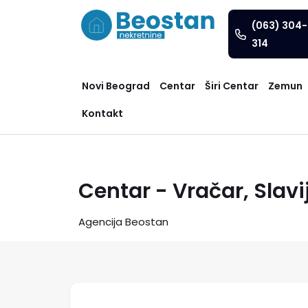
(063) 304-
314
Novi Beograd
Centar
Širi Centar
Zemun
Kontakt
Centar - Vračar, Slavi
Agencija Beostan