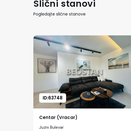
Slični stanovi
Pogledajte slične stanove
ID:63748
Centar (Vracar)
Juzni Bulevar