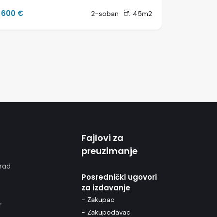
600 €
650 €
2-soban
45m2
Fajlovi za
preuzimanje
rad
Posrednički ugovori
za izdavanje
- Zakupac
r
- Zakupodavac