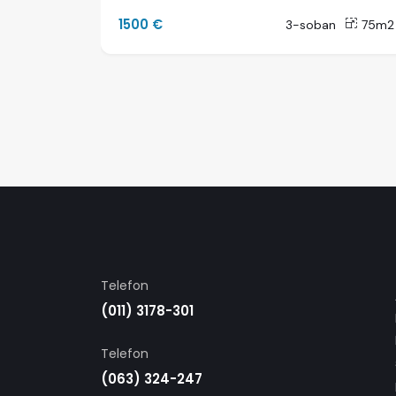
1500 €
53m2
3-soban
75m2
Telefon
(011) 3178-301
Telefon
(063) 324-247