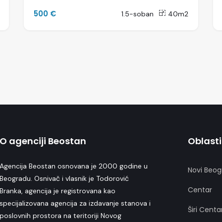
500 €
1.5-soban
40m2
O agenciji Beostan
Oblasti
Agencija Beostan osnovana je 2000 godine u
Novi Beog
Beogradu. Osnivač i vlasnik je Todorović
Centar
Branka, agencija je registrovana kao
specijalizovana agencija za izdavanje stanova i
Širi Centa
poslovnih prostora na teritoriji Novog