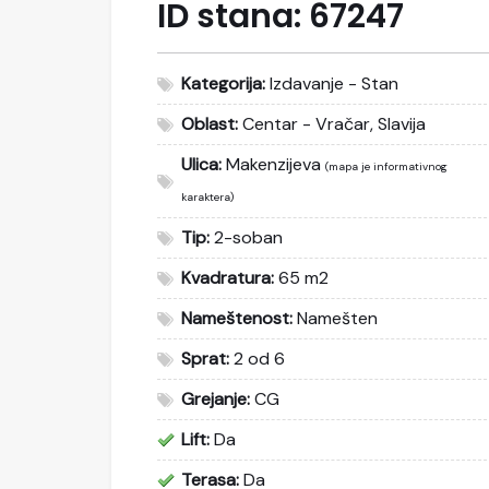
ID stana:
67247
Kategorija:
Izdavanje - Stan
Oblast:
Centar - Vračar, Slavija
Ulica:
Makenzijeva
(mapa je informativnog
karaktera)
Tip:
2-soban
Kvadratura:
65 m2
Nameštenost:
Namešten
Sprat:
2 od 6
Grejanje:
CG
Lift:
Da
Terasa:
Da