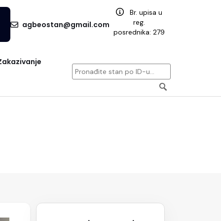
Br. upisa u
reg.
agbeostan@gmail.com
posrednika: 279
Zakazivanje