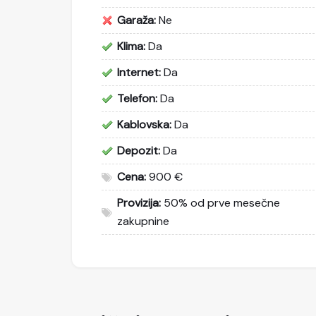
Garaža:
Ne
Klima:
Da
Internet:
Da
Telefon:
Da
Kablovska:
Da
Depozit:
Da
Cena:
900 €
Provizija:
50% od prve mesečne
zakupnine