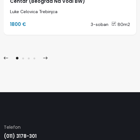
Centar (Beograd Na Vodi BW)
Luke Celovica Trebinjca
1800 €
3-soban
80m2
Telefon
(011) 3178-301