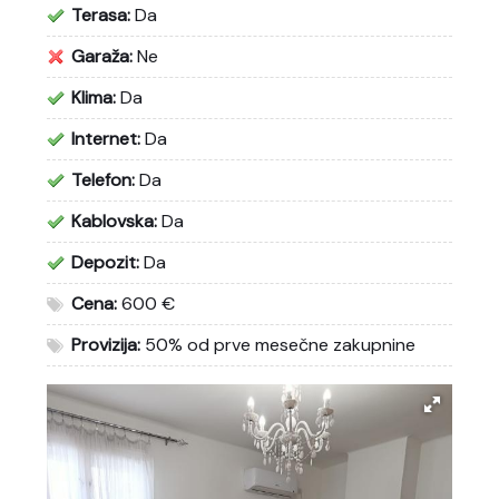
Terasa:
Da
Garaža:
Ne
Klima:
Da
Internet:
Da
Telefon:
Da
Kablovska:
Da
Depozit:
Da
Cena:
600 €
Provizija:
50% od prve mesečne zakupnine