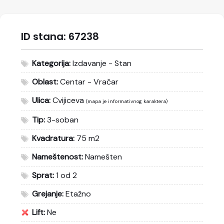
ID stana:
67238
Kategorija:
Izdavanje - Stan
Oblast:
Centar - Vračar
Ulica:
Cvijiceva
(mapa je informativnog karaktera)
Tip:
3-soban
Kvadratura:
75 m2
Nameštenost:
Namešten
Sprat:
1 od 2
Grejanje:
Etažno
Lift:
Ne