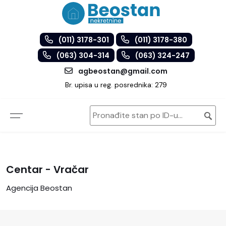
(011) 3178-301
(011) 3178-380
(063) 304-314
(063) 324-247
agbeostan@gmail.com
Br. upisa u reg. posrednika: 279
Centar - Vračar
Agencija Beostan