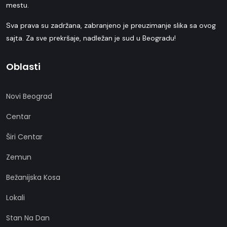
mestu.
Sva prava su zadržana, zabranjeno je preuzimanje slika sa ovog
sajta. Za sve prekršaje, nadležan je sud u Beogradu!
Oblasti
Novi Beograd
Centar
Širi Centar
Zemun
Bežanijska Kosa
Lokali
Stan Na Dan