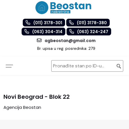
(011) 3178-301
(011) 3178-380
(063) 304-314
(063) 324-247
agbeostan@gmail.com
Br. upisa u reg. posrednika: 279
Novi Beograd - Blok 22
Agencija Beostan