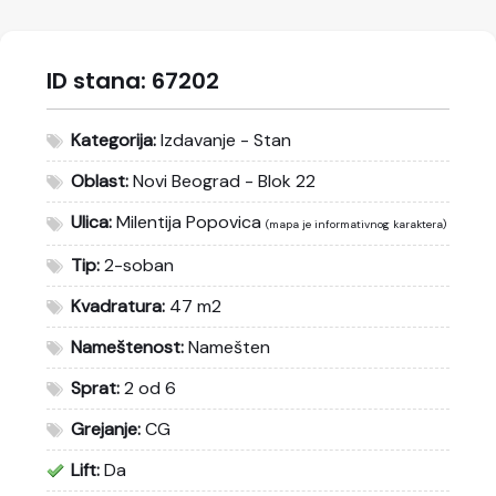
ID stana:
67202
Kategorija:
Izdavanje - Stan
Oblast:
Novi Beograd - Blok 22
Ulica:
Milentija Popovica
(mapa je informativnog karaktera)
Tip:
2-soban
Kvadratura:
47 m2
Nameštenost:
Namešten
Sprat:
2 od 6
Grejanje:
CG
Lift:
Da