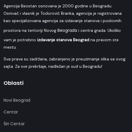
Agencija Beostan osnovana je 2000 godine u Beogradu.
Osnivač i vlasnik je Todorović Branka, agencija je registrovana
kao specijalizovana agencija za izdavanje stanova i poslovnih
Beograda
prostora na teritoriji Novog
i centra grada. Ukoliko
vam je potrebno
izdavanje stanova Beograd
na pravom ste
mestu.
Sva prava su zadržana, zabranjeno je preuzimanje slika sa ovog
sajta. Za sve prekršaje, nadležan je sud u Beogradu!
Oblasti
Novi Beograd
Centar
Širi Centar