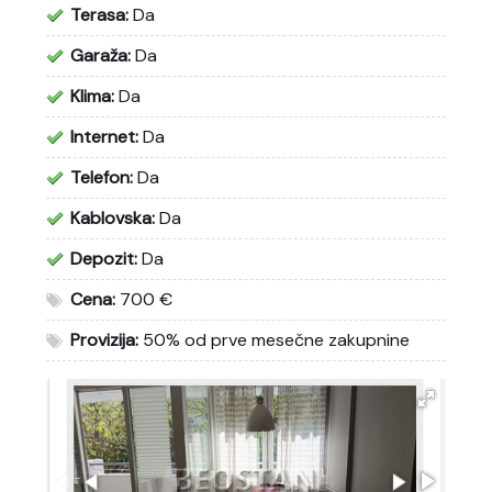
Terasa:
Da
Garaža:
Da
Klima:
Da
Internet:
Da
Telefon:
Da
Kablovska:
Da
Depozit:
Da
Cena:
700 €
Provizija:
50% od prve mesečne zakupnine