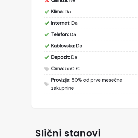
Garaža:
Ne
Klima:
Da
Internet:
Da
Telefon:
Da
Kablovska:
Da
Depozit:
Da
Cena:
550 €
Provizija:
50% od prve mesečne
zakupnine
Slični stanovi