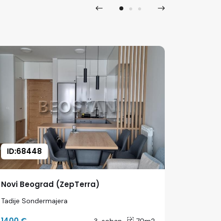
ID:68448
ID:683
Novi Beograd (ZepTerra)
Novi Be
Tadije Sondermajera
Djordja S
1400 €
1200 €