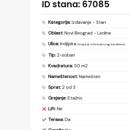
ID stana:
67085
Kategorija:
Izdavanje - Stan
Oblast:
Novi Beograd - Ledine
Ulica:
Indjijska
(mapa je informativnog karaktera)
Tip:
2-soban
Kvadratura:
50 m2
Nameštenost:
Namešten
Sprat:
2 od 3
Grejanje:
Etažno
Lift:
Ne
Terasa:
Da