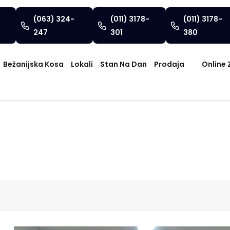
(063) 324-
(011) 3178-
(011) 3178-
247
301
380
Bežanijska Kosa
Lokali
Stan Na Dan
Prodaja
Online 