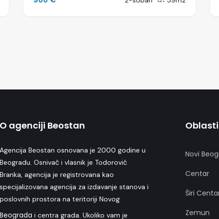
2-soban
59m2
O agenciji Beostan
Oblasti
Agencija Beostan osnovana je 2000 godine u
Novi Beog
Beogradu. Osnivač i vlasnik je Todorović
Centar
Branka, agencija je registrovana kao
specijalizovana agencija za izdavanje stanova i
Širi Centa
poslovnih prostora na teritoriji Novog
Zemun
Beograda
i centra grada. Ukoliko vam je