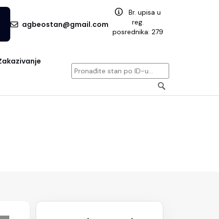
Br. upisa u
reg.
agbeostan@gmail.com
posrednika: 279
Zakazivanje