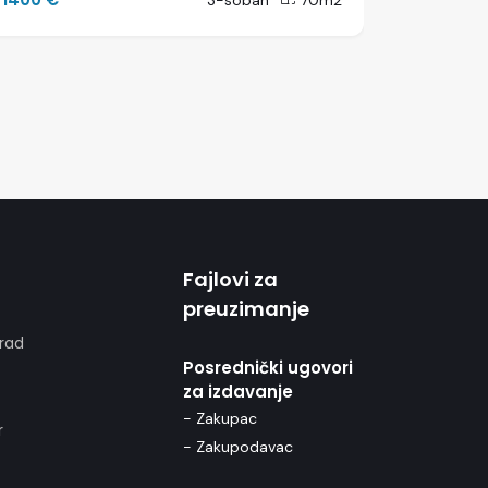
3-soban
70m2
Fajlovi za
preuzimanje
rad
Posrednički ugovori
za izdavanje
- Zakupac
r
- Zakupodavac