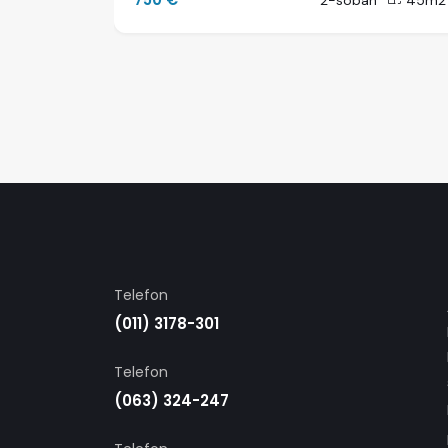
50m2
2-soban
45m2
Telefon
(011) 3178-301
Telefon
(063) 324-247