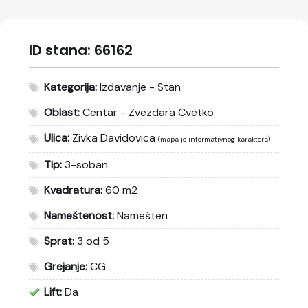
ID stana:
66162
Kategorija:
Izdavanje - Stan
Oblast:
Centar - Zvezdara Cvetko
Ulica:
Zivka Davidovica
(mapa je informativnog karaktera)
Tip:
3-soban
Kvadratura:
60 m2
Nameštenost:
Namešten
Sprat:
3 od 5
Grejanje:
CG
Lift:
Da