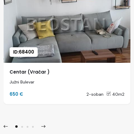
ID:68400
Centar (Vračar )
Južni Bulevar
650 €
2-soban
40m2