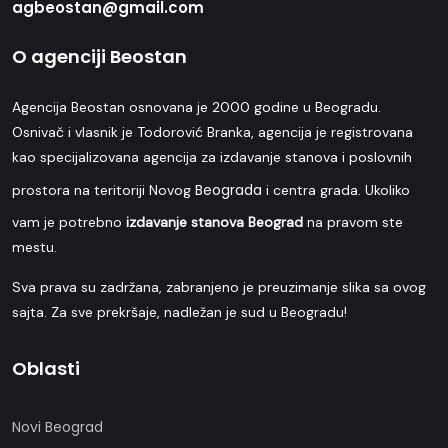
agbeostan@gmail.com
O agenciji Beostan
Agencija Beostan osnovana je 2000 godine u Beogradu.
Osnivač i vlasnik je Todorović Branka, agencija je registrovana
kao specijalizovana agencija za izdavanje stanova i poslovnih
Beograda
prostora na teritoriji Novog
i centra grada. Ukoliko
vam je potrebno
izdavanje stanova Beograd
na pravom ste
mestu.
Sva prava su zadržana, zabranjeno je preuzimanje slika sa ovog
sajta. Za sve prekršaje, nadležan je sud u Beogradu!
Oblasti
Novi Beograd