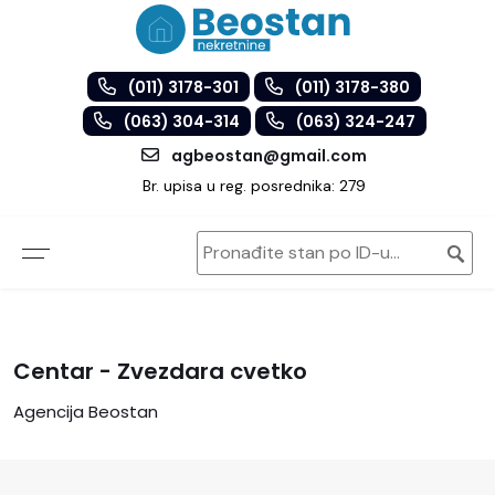
(011) 3178-301
(011) 3178-380
(063) 304-314
(063) 324-247
agbeostan@gmail.com
Br. upisa u reg. posrednika: 279
Centar - Zvezdara cvetko
Agencija Beostan