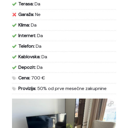
Terasa:
Da
Garaža:
Ne
Klima:
Da
Internet:
Da
Telefon:
Da
Kablovska:
Da
Depozit:
Da
Cena:
700 €
Provizija:
50% od prve mesečne zakupnine