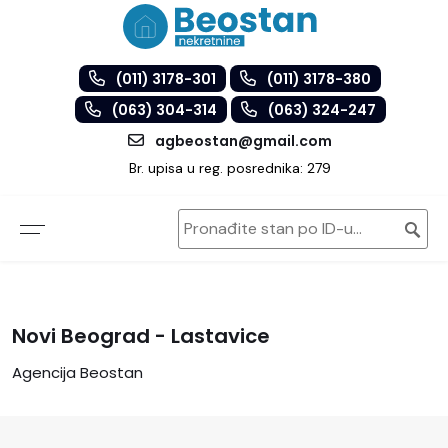
(011) 3178-301
(011) 3178-380
(063) 304-314
(063) 324-247
agbeostan@gmail.com
Br. upisa u reg. posrednika: 279
Novi Beograd - Lastavice
Agencija Beostan