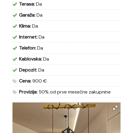
Terasa:
Da
Garaža:
Da
Klima:
Da
Internet:
Da
Telefon:
Da
Kablovska:
Da
Depozit:
Da
Cena:
900 €
Provizija:
50% od prve mesečne zakupnine