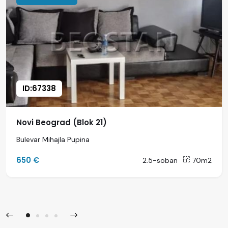
ID:67338
Novi Beograd (Blok 21)
Bulevar Mihajla Pupina
650 €
2.5-soban
70m2