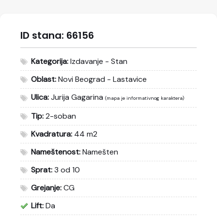
ID stana:
66156
Kategorija:
Izdavanje - Stan
Oblast:
Novi Beograd - Lastavice
Ulica:
Jurija Gagarina
(mapa je informativnog karaktera)
Tip:
2-soban
Kvadratura:
44 m2
Nameštenost:
Namešten
Sprat:
3 od 10
Grejanje:
CG
Lift:
Da