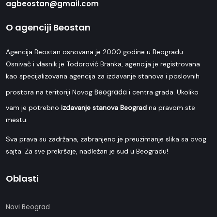
agbeostan@gmail.com
O agenciji Beostan
Agencija Beostan osnovana je 2000 godine u Beogradu.
Osnivač i vlasnik je Todorović Branka, agencija je registrovana
kao specijalizovana agencija za izdavanje stanova i poslovnih
Beograda
prostora na teritoriji Novog
i centra grada. Ukoliko
vam je potrebno
izdavanje stanova Beograd
na pravom ste
mestu.
Sva prava su zadržana, zabranjeno je preuzimanje slika sa ovog
sajta. Za sve prekršaje, nadležan je sud u Beogradu!
Oblasti
Novi Beograd