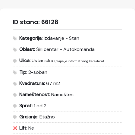
ID stana:
66128
Kategorija:
Izdavanje - Stan
Oblast:
Širi centar - Autokomanda
Ulica:
Ustanicka
(mapa je informativnog karaktera)
Tip:
2-soban
Kvadratura:
67 m2
Nameštenost:
Namešten
Sprat:
1 od 2
Grejanje:
Etažno
Lift:
Ne