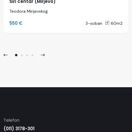
Širi centar (Mirjevo)
Teodora Mirijevskog
550 €
3-soban
60m2
Telefon
(011) 3178-301