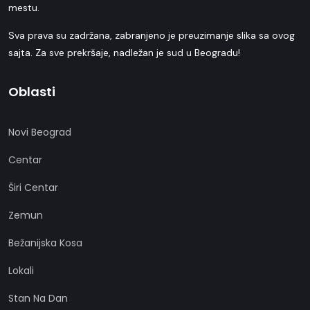
mestu.
Sva prava su zadržana, zabranjeno je preuzimanje slika sa ovog
sajta. Za sve prekršaje, nadležan je sud u Beogradu!
Oblasti
Novi Beograd
Centar
Širi Centar
Zemun
Bežanijska Kosa
Lokali
Stan Na Dan