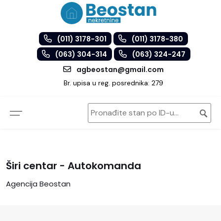
(011) 3178-301
(011) 3178-380
(063) 304-314
(063) 324-247
agbeostan@gmail.com
Br. upisa u reg. posrednika: 279
Širi centar - Autokomanda
Agencija Beostan