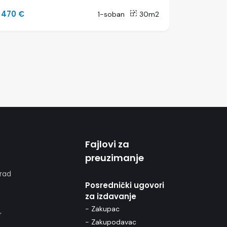
470 €
3000 €
1-soban
30m2
Fajlovi za
preuzimanje
rad
Posrednički ugovori
za izdavanje
- Zakupac
r
- Zakupodavac