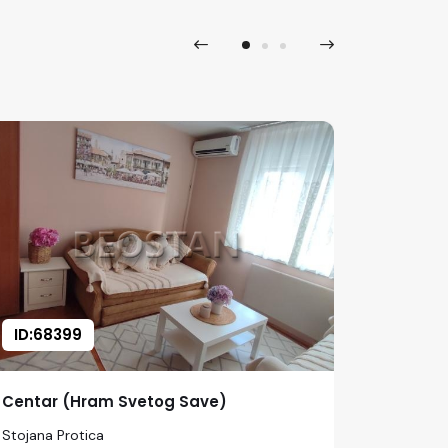
ID:68399
ID:668
Centar (Hram Svetog Save)
Centar 
Stojana Protica
Bulevar K