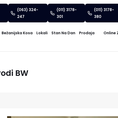
(063) 324-
(011) 3178-
(011) 3178-
247
301
380
Bežanijska Kosa
Lokali
Stan Na Dan
Prodaja
Online 
vodi BW