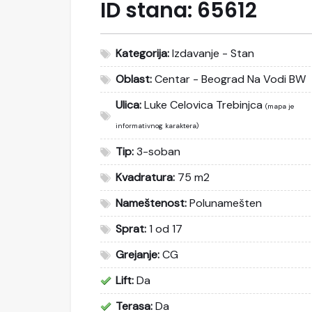
ID stana:
65612
Kategorija:
Izdavanje - Stan
Oblast:
Centar - Beograd Na Vodi BW
Ulica:
Luke Celovica Trebinjca
(mapa je
informativnog karaktera)
Tip:
3-soban
Kvadratura:
75 m2
Nameštenost:
Polunamešten
Sprat:
1 od 17
Grejanje:
CG
Lift:
Da
Terasa:
Da