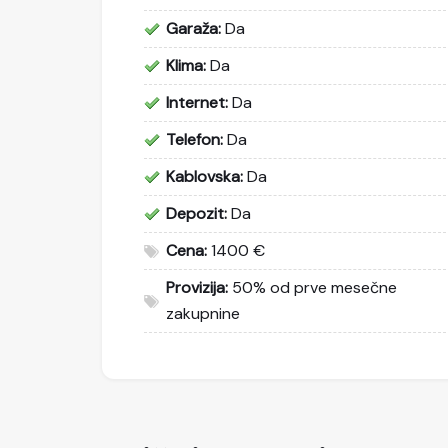
Garaža:
Da
Klima:
Da
Internet:
Da
Telefon:
Da
Kablovska:
Da
Depozit:
Da
Cena:
1400 €
Provizija:
50% od prve mesečne
zakupnine