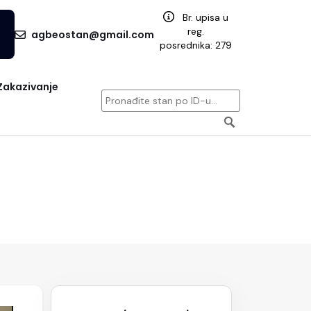
Br. upisa u
reg.
agbeostan@gmail.com
posrednika: 279
Zakazivanje