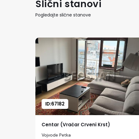
Slični stanovi
Pogledajte slične stanove
ID:67182
Centar (Vračar Crveni Krst)
Vojvode Petka