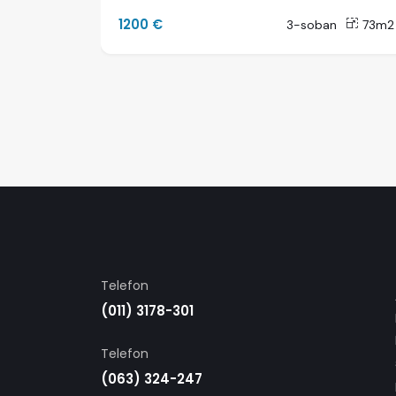
1200 €
40m2
3-soban
73m2
Telefon
(011) 3178-301
Telefon
(063) 324-247