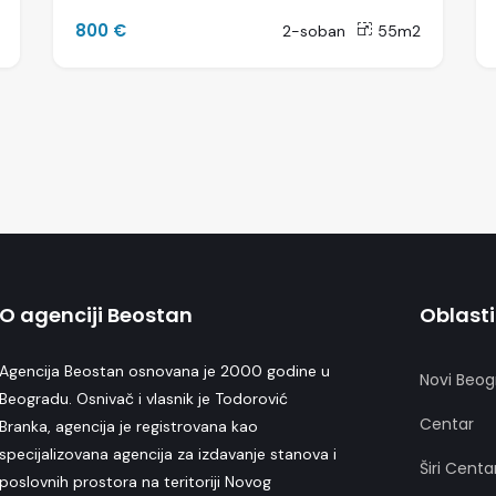
800 €
2-soban
55m2
O agenciji Beostan
Oblasti
Agencija Beostan osnovana je 2000 godine u
Novi Beog
Beogradu. Osnivač i vlasnik je Todorović
Centar
Branka, agencija je registrovana kao
specijalizovana agencija za izdavanje stanova i
Širi Centa
poslovnih prostora na teritoriji Novog