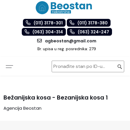
(011) 3178-301
(011) 3178-380
(063) 304-314
(063) 324-247
agbeostan@gmail.com
Br. upisa u reg. posrednika: 279
Bežanijska kosa - Bezanijska kosa 1
Agencija Beostan