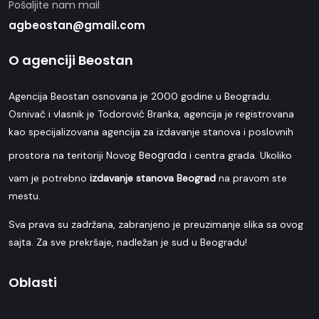
Pošaljite nam mail
agbeostan@gmail.com
O agenciji Beostan
Agencija Beostan osnovana je 2000 godine u Beogradu.
Osnivač i vlasnik je Todorović Branka, agencija je registrovana
kao specijalizovana agencija za izdavanje stanova i poslovnih
Beograda
prostora na teritoriji Novog
i centra grada. Ukoliko
vam je potrebno
izdavanje stanova Beograd
na pravom ste
mestu.
Sva prava su zadržana, zabranjeno je preuzimanje slika sa ovog
sajta. Za sve prekršaje, nadležan je sud u Beogradu!
Oblasti