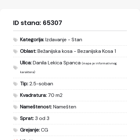
ID stana:
65307
Kategorija:
Izdavanje - Stan
Oblast:
Bežanijska kosa - Bezanijska Kosa 1
Ulica:
Danila Lekica Spanca
(mapa je informativnog
karaktera)
Tip:
2.5-soban
Kvadratura:
70 m2
Nameštenost:
Namešten
Sprat:
3 od 3
Grejanje:
CG