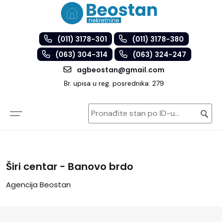
(011) 3178-301
(011) 3178-380
(063) 304-314
(063) 324-247
agbeostan@gmail.com
Br. upisa u reg. posrednika: 279
Širi centar - Banovo brdo
Agencija Beostan