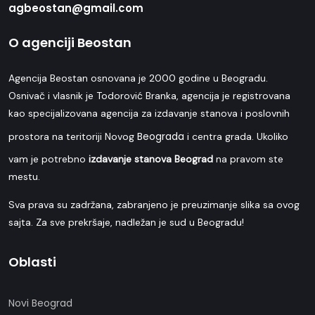
agbeostan@gmail.com
O agenciji Beostan
Agencija Beostan osnovana je 2000 godine u Beogradu.
Osnivač i vlasnik je Todorović Branka, agencija je registrovana
kao specijalizovana agencija za izdavanje stanova i poslovnih
Beograda
prostora na teritoriji Novog
i centra grada. Ukoliko
vam je potrebno
izdavanje stanova Beograd
na pravom ste
mestu.
Sva prava su zadržana, zabranjeno je preuzimanje slika sa ovog
sajta. Za sve prekršaje, nadležan je sud u Beogradu!
Oblasti
Novi Beograd