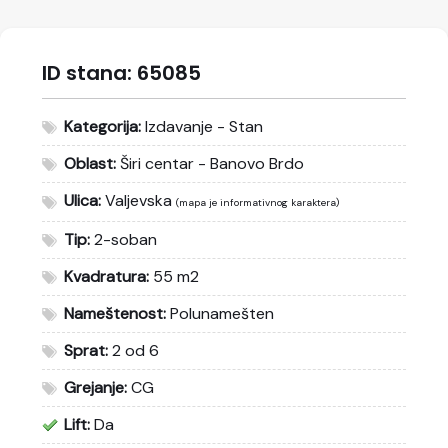
ID stana:
65085
Kategorija:
Izdavanje - Stan
Oblast:
Širi centar - Banovo Brdo
Ulica:
Valjevska
(mapa je informativnog karaktera)
Tip:
2-soban
Kvadratura:
55 m2
Nameštenost:
Polunamešten
Sprat:
2 od 6
Grejanje:
CG
Lift:
Da