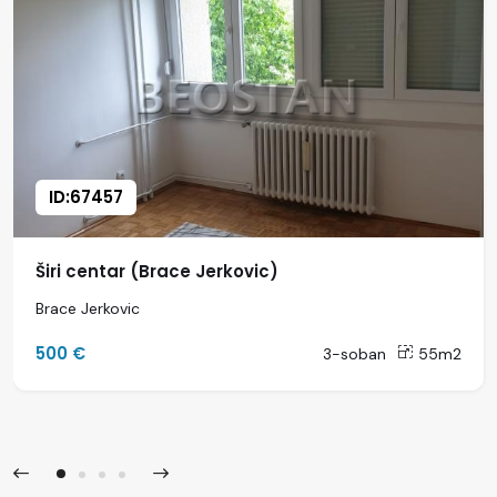
ID:67457
Širi centar (Brace Jerkovic)
Brace Jerkovic
500 €
3-soban
55m2