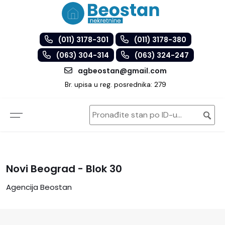
(011) 3178-301
(011) 3178-380
(063) 304-314
(063) 324-247
agbeostan@gmail.com
Br. upisa u reg. posrednika: 279
Novi Beograd - Blok 30
Agencija Beostan