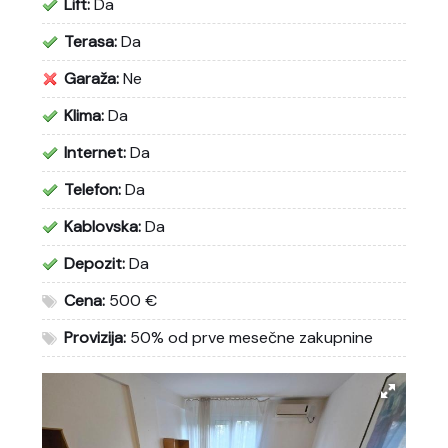
Lift:
Da
Terasa:
Da
Garaža:
Ne
Klima:
Da
Internet:
Da
Telefon:
Da
Kablovska:
Da
Depozit:
Da
Cena:
500 €
Provizija:
50% od prve mesečne zakupnine