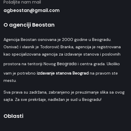
Pošaljite nam mail
agbeostan@gmail.com
O agenciji Beostan
Agencija Beostan osnovana je 2000 godine u Beogradu.
Osnivač i vlasnik je Todorović Branka, agencija je registrovana
kao specijalizovana agencija za izdavanje stanova i poslovnih
Beograda
prostora na teritoriji Novog
i centra grada. Ukoliko
vam je potrebno
izdavanje stanova Beograd
na pravom ste
mestu.
Sva prava su zadržana, zabranjeno je preuzimanje slika sa ovog
sajta. Za sve prekršaje, nadležan je sud u Beogradu!
Oblasti