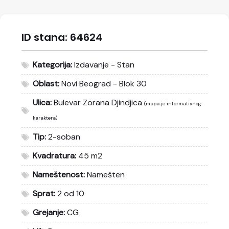
ID stana:
64624
Kategorija:
Izdavanje - Stan
Oblast:
Novi Beograd - Blok 30
Ulica:
Bulevar Zorana Djindjica
(mapa je informativnog
karaktera)
Tip:
2-soban
Kvadratura:
45 m2
Nameštenost:
Namešten
Sprat:
2 od 10
Grejanje:
CG