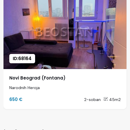
ID:68164
Novi Beograd (Fontana)
Narodnih Heroja
650 €
2-soban
45m2