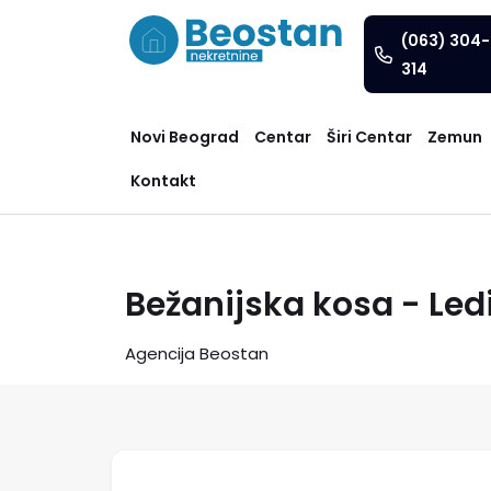
(063) 304-
314
Novi Beograd
Centar
Širi Centar
Zemun
Kontakt
Bežanijska kosa - Led
Agencija Beostan