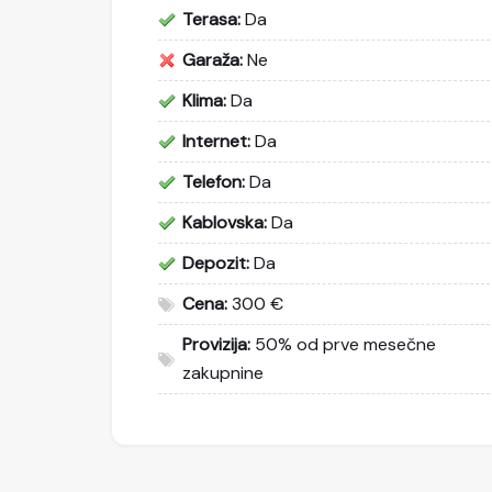
Terasa:
Da
Garaža:
Ne
Klima:
Da
Internet:
Da
Telefon:
Da
Kablovska:
Da
Depozit:
Da
Cena:
300 €
Provizija:
50% od prve mesečne
zakupnine