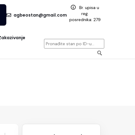
Br. upisa u
reg.
agbeostan@gmail.com
posrednika: 279
Zakazivanje