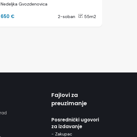
Nedeljka Gvozdenovica
Kolumbo
650 €
700 €
2-soban
55m2
Fajlovi za
preuzimanje
rad
Posrednički ugovori
za izdavanje
- Zakupac