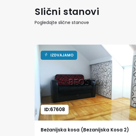
Slični stanovi
Pogledajte slične stanove
IZDVAJAMO
ID:67608
osa 2)
Bežanijska kosa (Bezanijska Kosa 2)