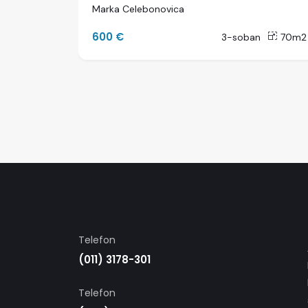
Marka Celebonovica
600 €
300m2
3-soban
70m2
Telefon
(011) 3178-301
Telefon