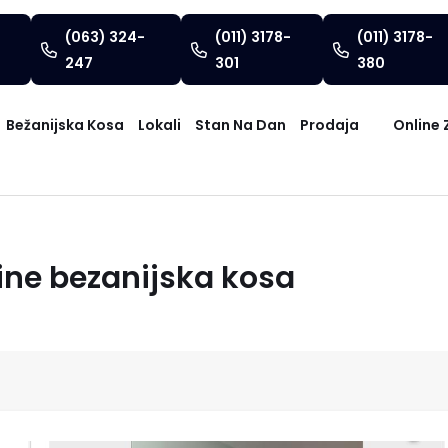
(063) 324-
(011) 3178-
(011) 3178-
247
301
380
Bežanijska Kosa
Lokali
Stan Na Dan
Prodaja
Online 
ine bezanijska kosa