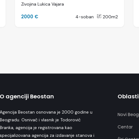
Zivojina Lukica Vajara
2000 €
4-soban
200m2
O agenciji Beostan
Oblasti
Agencija Beostan osnovana je 2000 godine u
Novi Beog
Beogradu. Osnivač i vlasnik je Todorović
Centar
Branka, agencija je registrovana kao
specijalizovana agencija za izdavanje stanova i