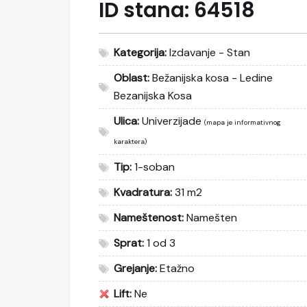
ID stana:
64518
Kategorija:
Izdavanje - Stan
Oblast:
Bežanijska kosa - Ledine
Bezanijska Kosa
Ulica:
Univerzijade
(mapa je informativnog
karaktera)
Tip:
1-soban
Kvadratura:
31 m2
Nameštenost:
Namešten
Sprat:
1 od 3
Grejanje:
Etažno
Lift:
Ne