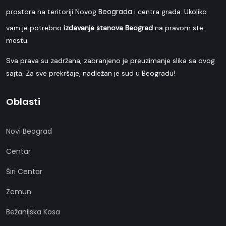
Beograda
prostora na teritoriji Novog
i centra grada. Ukoliko
vam je potrebno
izdavanje stanova Beograd
na pravom ste
mestu.
Sva prava su zadržana, zabranjeno je preuzimanje slika sa ovog
sajta. Za sve prekršaje, nadležan je sud u Beogradu!
Oblasti
Novi Beograd
Centar
Širi Centar
Zemun
Bežanijska Kosa