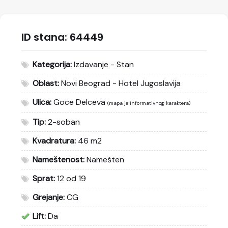
ID stana:
64449
Kategorija:
Izdavanje - Stan
Oblast:
Novi Beograd - Hotel Jugoslavija
Ulica:
Goce Delceva
(mapa je informativnog karaktera)
Tip:
2-soban
Kvadratura:
46 m2
Nameštenost:
Namešten
Sprat:
12 od 19
Grejanje:
CG
Lift:
Da