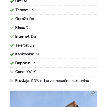
Lift:
Da
Terasa:
Da
Garaža:
Da
Klima:
Da
Internet:
Da
Telefon:
Da
Kablovska:
Da
Depozit:
Da
Cena:
100 €
Provizija:
50% od prve mesečne zakupnine