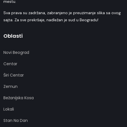
mestu.
Sva prava su zadržana, zabranjeno je preuzimanje slika sa ovog
sajta. Za sve prekršaje, nadležan je sud u Beogradu!
Oblasti
Novi Beograd
Centar
Širi Centar
Zemun
Bežanijska Kosa
Lokali
Stan Na Dan