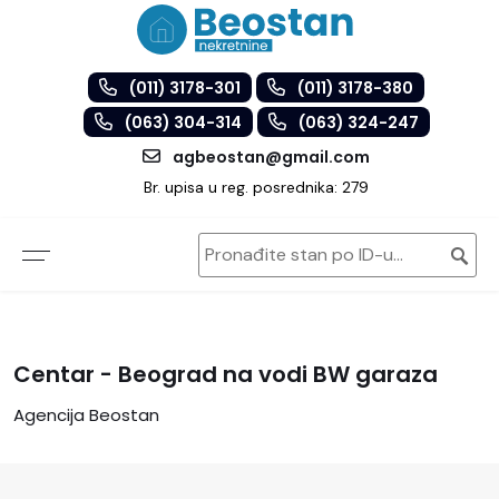
(011) 3178-301
(011) 3178-380
(063) 304-314
(063) 324-247
agbeostan@gmail.com
Br. upisa u reg. posrednika: 279
Centar - Beograd na vodi BW garaza
Agencija Beostan