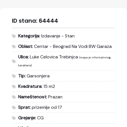
ID stana:
64444
Kategorija:
Izdavanje - Stan
Oblast:
Centar - Beograd Na Vodi BW Garaza
Ulica:
Luke Celovica Trebinjca
(mapa je informativnog
karaktera)
Tip:
Garsonjera
Kvadratura:
15 m2
Nameštenost:
Prazan
Sprat:
prizemlje od 17
Grejanje:
CG