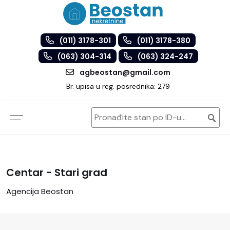
(011) 3178-301
(011) 3178-380
(063) 304-314
(063) 324-247
agbeostan@gmail.com
Br. upisa u reg. posrednika: 279
Centar - Stari grad
Agencija Beostan