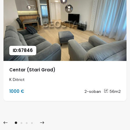
ID:67846
Centar (Stari Grad)
K Ditrict
1000 €
2-soban
56m2