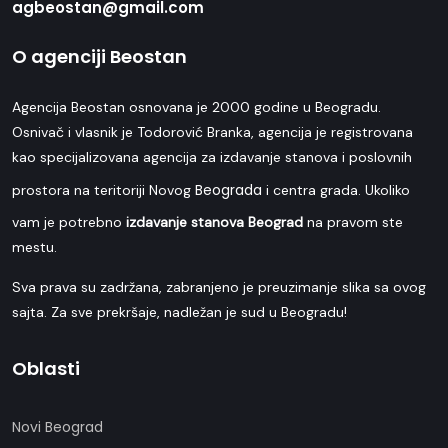
agbeostan@gmail.com
O agenciji Beostan
Agencija Beostan osnovana je 2000 godine u Beogradu.
Osnivač i vlasnik je Todorović Branka, agencija je registrovana
kao specijalizovana agencija za izdavanje stanova i poslovnih
Beograda
prostora na teritoriji Novog
i centra grada. Ukoliko
vam je potrebno
izdavanje stanova Beograd
na pravom ste
mestu.
Sva prava su zadržana, zabranjeno je preuzimanje slika sa ovog
sajta. Za sve prekršaje, nadležan je sud u Beogradu!
Oblasti
Novi Beograd