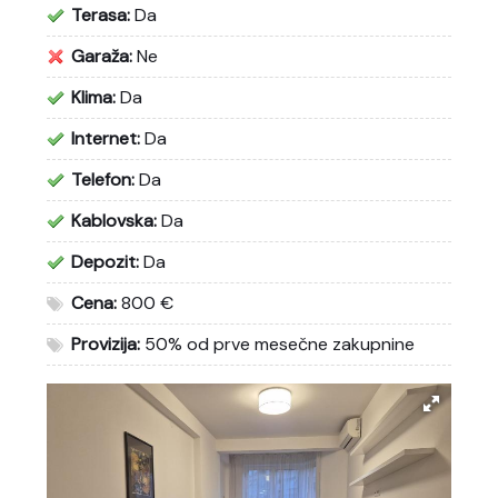
Terasa:
Da
Garaža:
Ne
Klima:
Da
Internet:
Da
Telefon:
Da
Kablovska:
Da
Depozit:
Da
Cena:
800 €
Provizija:
50% od prve mesečne zakupnine