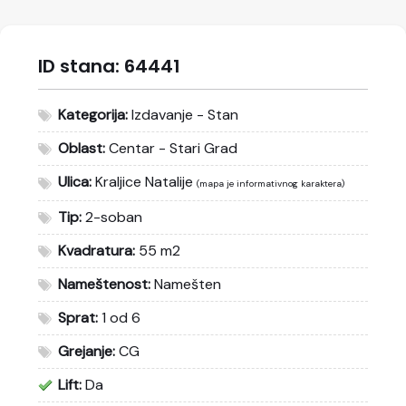
ID stana:
64441
Kategorija:
Izdavanje - Stan
Oblast:
Centar - Stari Grad
Ulica:
Kraljice Natalije
(mapa je informativnog karaktera)
Tip:
2-soban
Kvadratura:
55 m2
Nameštenost:
Namešten
Sprat:
1 od 6
Grejanje:
CG
Lift:
Da