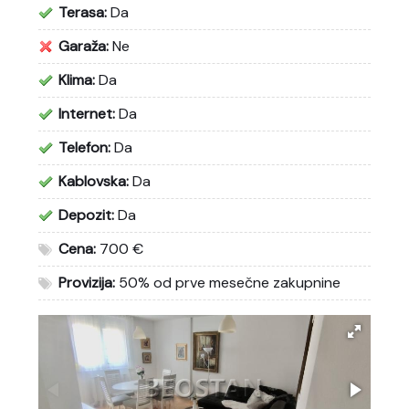
Terasa:
Da
Garaža:
Ne
Klima:
Da
Internet:
Da
Telefon:
Da
Kablovska:
Da
Depozit:
Da
Cena:
700 €
Provizija:
50% od prve mesečne zakupnine