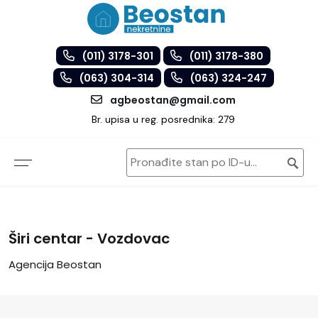
(011) 3178-301
(011) 3178-380
(063) 304-314
(063) 324-247
agbeostan@gmail.com
Br. upisa u reg. posrednika: 279
Širi centar - Vozdovac
Agencija Beostan