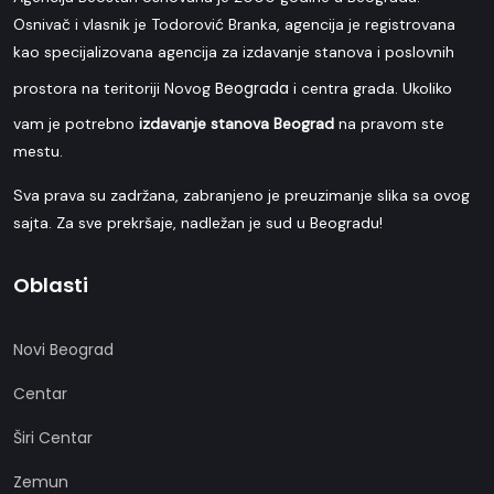
Osnivač i vlasnik je Todorović Branka, agencija je registrovana
kao specijalizovana agencija za izdavanje stanova i poslovnih
Beograda
prostora na teritoriji Novog
i centra grada. Ukoliko
vam je potrebno
izdavanje stanova Beograd
na pravom ste
mestu.
Sva prava su zadržana, zabranjeno je preuzimanje slika sa ovog
sajta. Za sve prekršaje, nadležan je sud u Beogradu!
Oblasti
Novi Beograd
Centar
Širi Centar
Zemun