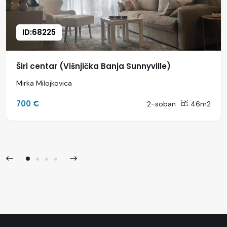
ID:68225
Širi centar (Višnjička Banja Sunnyville)
Mirka Milojkovica
700 €
2-soban
46m2