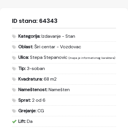
ID stana:
64343
Kategorija:
Izdavanje - Stan
Oblast:
Širi centar - Vozdovac
Ulica:
Stepa Stepanovic
(mapa je informativnog karaktera)
Tip:
3-soban
Kvadratura:
68 m2
Nameštenost:
Namešten
Sprat:
2 od 6
Grejanje:
CG
Lift:
Da