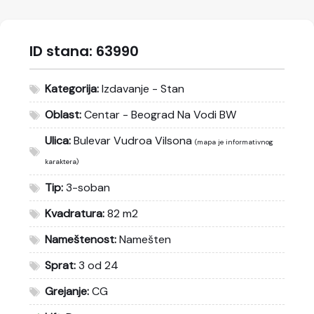
ID stana:
63990
Kategorija:
Izdavanje - Stan
Oblast:
Centar - Beograd Na Vodi BW
Ulica:
Bulevar Vudroa Vilsona
(mapa je informativnog
karaktera)
Tip:
3-soban
Kvadratura:
82 m2
Nameštenost:
Namešten
Sprat:
3 od 24
Grejanje:
CG