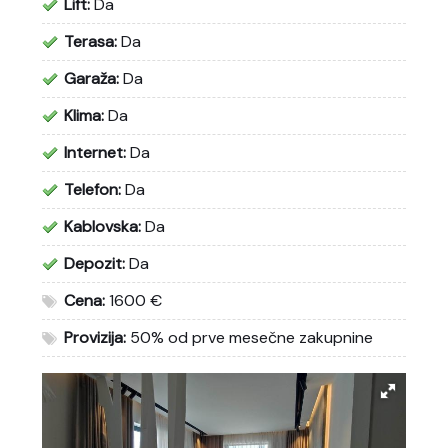
Lift:
Da
Terasa:
Da
Garaža:
Da
Klima:
Da
Internet:
Da
Telefon:
Da
Kablovska:
Da
Depozit:
Da
Cena:
1600 €
Provizija:
50% od prve mesečne zakupnine