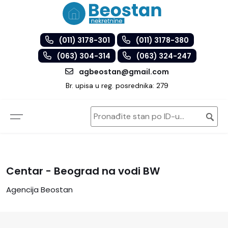
(011) 3178-301
(011) 3178-380
(063) 304-314
(063) 324-247
agbeostan@gmail.com
Br. upisa u reg. posrednika: 279
Centar - Beograd na vodi BW
Agencija Beostan