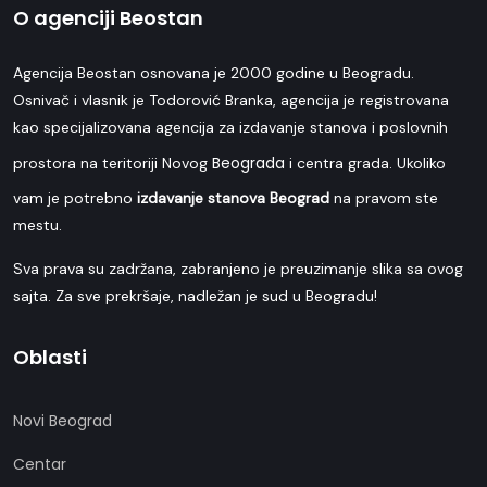
O agenciji Beostan
Agencija Beostan osnovana je 2000 godine u Beogradu.
Osnivač i vlasnik je Todorović Branka, agencija je registrovana
kao specijalizovana agencija za izdavanje stanova i poslovnih
Beograda
prostora na teritoriji Novog
i centra grada. Ukoliko
vam je potrebno
izdavanje stanova Beograd
na pravom ste
mestu.
Sva prava su zadržana, zabranjeno je preuzimanje slika sa ovog
sajta. Za sve prekršaje, nadležan je sud u Beogradu!
Oblasti
Novi Beograd
Centar