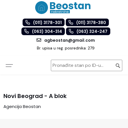
(011) 3178-301
(011) 3178-380
(063) 304-314
(063) 324-247
agbeostan@gmail.com
Br. upisa u reg. posrednika: 279
Novi Beograd - A blok
Agencija Beostan