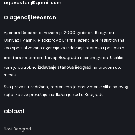
agbeostan@gmail.com
O agenciji Beostan
Agencija Beostan osnovana je 2000 godine u Beogradu.
Osnivač i vlasnik je Todorović Branka, agencija je registrovana
kao specijalizovana agencija za izdavanje stanova i poslovnih
Beograda
prostora na teritoriji Novog
i centra grada. Ukoliko
vam je potrebno
izdavanje stanova Beograd
na pravom ste
mestu.
Sva prava su zadržana, zabranjeno je preuzimanje slika sa ovog
sajta. Za sve prekršaje, nadležan je sud u Beogradu!
Oblasti
Novi Beograd