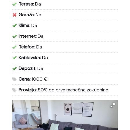
Terasa:
Da
Garaža:
Ne
Klima:
Da
Internet:
Da
Telefon:
Da
Kablovska:
Da
Depozit:
Da
Cena:
1000 €
Provizija:
50% od prve mesečne zakupnine