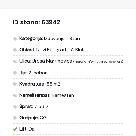
ID stana:
63942
Kategorija:
Izdavanje - Stan
Oblast:
Novi Beograd - A Blok
Ulica:
Urosa Martinovica
(mapa je informativnog karaktera)
Tip:
2-soban
Kvadratura:
55 m2
Nameštenost:
Namešten
Sprat:
7 od 7
Grejanje:
CG
Lift:
Da