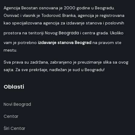
Agencija Beostan osnovana je 2000 godine u Beogradu.
Osnivač i vlasnik je Todorović Branka, agencija je registrovana
kao specijalizovana agencija za izdavanje stanova i poslovnih
Beograda
prostora na teritoriji Novog
i centra grada. Ukoliko
vam je potrebno
izdavanje stanova Beograd
na pravom ste
mestu.
Sva prava su zadržana, zabranjeno je preuzimanje slika sa ovog
sajta. Za sve prekršaje, nadležan je sud u Beogradu!
Oblasti
Novi Beograd
Centar
Širi Centar