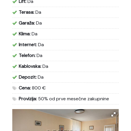
Lift:
Da
Terasa:
Da
Garaža:
Da
Klima:
Da
Internet:
Da
Telefon:
Da
Kablovska:
Da
Depozit:
Da
Cena:
800 €
Provizija:
50% od prve mesečne zakupnine