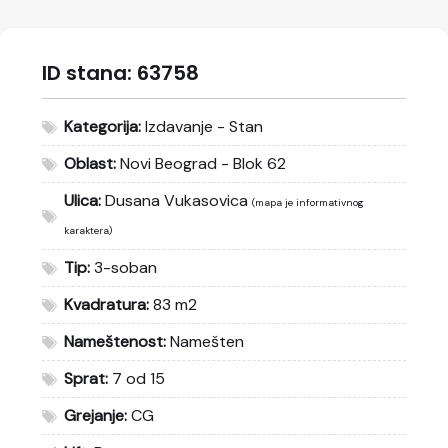
ID stana:
63758
Kategorija:
Izdavanje - Stan
Oblast:
Novi Beograd - Blok 62
Ulica:
Dusana Vukasovica
(mapa je informativnog
karaktera)
Tip:
3-soban
Kvadratura:
83 m2
Nameštenost:
Namešten
Sprat:
7 od 15
Grejanje:
CG