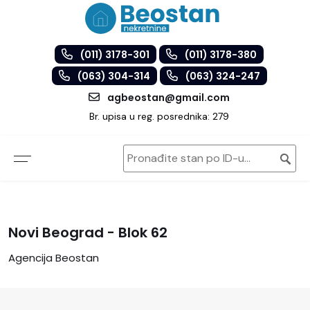
(011) 3178-301
(011) 3178-380
(063) 304-314
(063) 324-247
agbeostan@gmail.com
Br. upisa u reg. posrednika: 279
Novi Beograd - Blok 62
Agencija Beostan