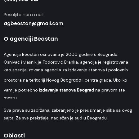
Pošaljite nam mail
agbeostan@gmail.com
O agenciji Beostan
Agencija Beostan osnovana je 2000 godine u Beogradu.
Osnivač i vlasnik je Todorović Branka, agencija je registrovana
kao specijalizovana agencija za izdavanje stanova i poslovnih
Beograda
prostora na teritoriji Novog
i centra grada. Ukoliko
vam je potrebno
izdavanje stanova Beograd
na pravom ste
mestu.
Sva prava su zadržana, zabranjeno je preuzimanje slika sa ovog
sajta. Za sve prekršaje, nadležan je sud u Beogradu!
Oblasti