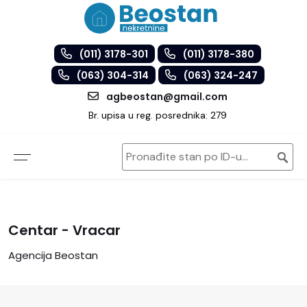
(011) 3178-301
(011) 3178-380
(063) 304-314
(063) 324-247
agbeostan@gmail.com
Br. upisa u reg. posrednika: 279
Centar - Vracar
Agencija Beostan