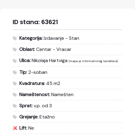
ID stana:
63621
Kategorija:
Izdavanje - Stan
Oblast:
Centar - Vracar
Ulica:
Nikolaja Hartviga
(mapa je informativnog karaktera)
Tip:
2-soban
Kvadratura:
45 m2
Nameštenost:
Namešten
Sprat:
v.p. od 3
Grejanje:
Etažno
Lift:
Ne