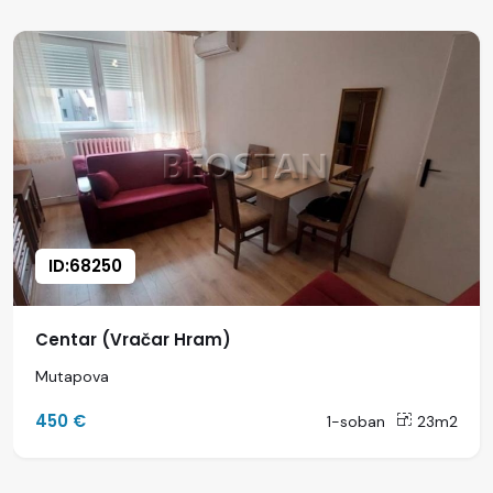
ID:68250
Centar (Vračar Hram)
Mutapova
450 €
1-soban
23m2