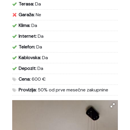
Terasa:
Da
Garaža:
Ne
Klima:
Da
Internet:
Da
Telefon:
Da
Kablovska:
Da
Depozit:
Da
Cena:
600 €
Provizija:
50% od prve mesečne zakupnine