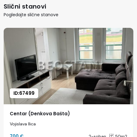
Slični stanovi
Pogledajte slične stanove
ID:67499
Centar (Denkova Bašta)
Vojislava Ilica
700 €
2-soban
50m2