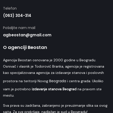
Telefon
(063) 304-314
Pošaljite nam mail
agbeostan@gmail.com
O agenciji Beostan
Agencija Beostan osnovana je 2000 godine u Beogradu.
Osnivač i vlasnik je Todorović Branka, agencija je registrovana
kao specijalizovana agencija za izdavanje stanova i poslovnih
Beograda
prostora na teritoriji Novog
i centra grada. Ukoliko
vam je potrebno
izdavanje stanova Beograd
na pravom ste
mestu.
Sva prava su zadržana, zabranjeno je preuzimanje slika sa ovog
sajta. Za sve prekršaje, nadležan je sud u Beogradu!