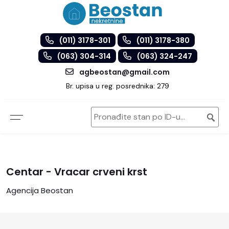
(011) 3178-301
(011) 3178-380
(063) 304-314
(063) 324-247
agbeostan@gmail.com
Br. upisa u reg. posrednika: 279
Centar - Vracar crveni krst
Agencija Beostan