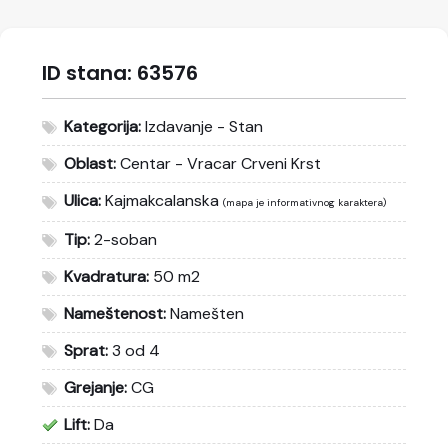
ID stana:
63576
Kategorija:
Izdavanje - Stan
Oblast:
Centar - Vracar Crveni Krst
Ulica:
Kajmakcalanska
(mapa je informativnog karaktera)
Tip:
2-soban
Kvadratura:
50 m2
Nameštenost:
Namešten
Sprat:
3 od 4
Grejanje:
CG
Lift:
Da