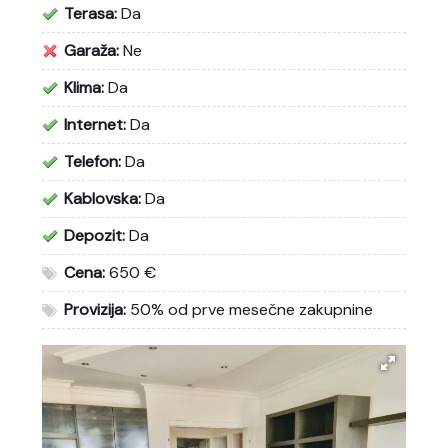
Terasa:
Da
Garaža:
Ne
Klima:
Da
Internet:
Da
Telefon:
Da
Kablovska:
Da
Depozit:
Da
Cena:
650 €
Provizija:
50% od prve mesečne zakupnine