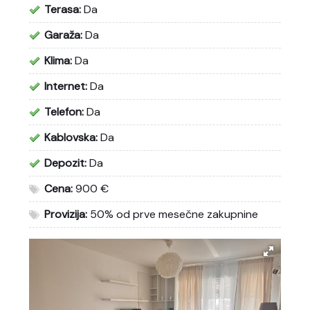
Terasa:
Da
Garaža:
Da
Klima:
Da
Internet:
Da
Telefon:
Da
Kablovska:
Da
Depozit:
Da
Cena:
900 €
Provizija:
50% od prve mesečne zakupnine