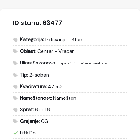
ID stana:
63477
Kategorija:
Izdavanje - Stan
Oblast:
Centar - Vracar
Ulica:
Sazonova
(mapa je informativnog karaktera)
Tip:
2-soban
Kvadratura:
47 m2
Nameštenost:
Namešten
Sprat:
6 od 6
Grejanje:
CG
Lift:
Da