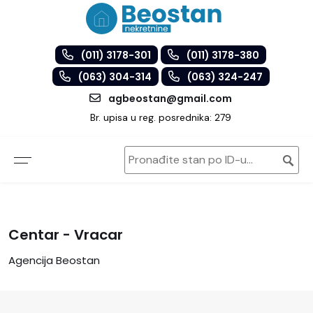
(011) 3178-301
(011) 3178-380
(063) 304-314
(063) 324-247
agbeostan@gmail.com
Br. upisa u reg. posrednika: 279
Centar - Vracar
Agencija Beostan