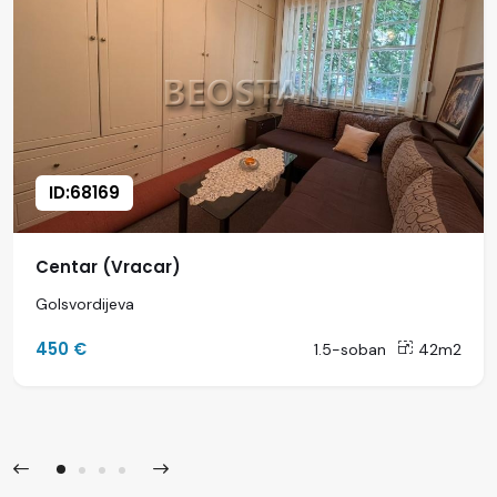
ID:68169
Centar (Vracar)
Golsvordijeva
450 €
1.5-soban
42m2