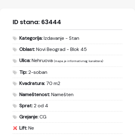
ID stana:
63444
Kategorija:
Izdavanje - Stan
Oblast:
Novi Beograd - Blok 45
Ulica:
Nehruova
(mapa je informativnog karaktera)
Tip:
2-soban
Kvadratura:
70 m2
Nameštenost:
Namešten
Sprat:
2 od 4
Grejanje:
CG
Lift:
Ne