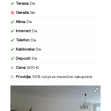
Terasa:
Da
Garaža:
Ne
Klima:
Da
Internet:
Da
Telefon:
Da
Kablovska:
Da
Depozit:
Da
Cena:
600 €
Provizija:
50% od prve mesečne zakupnine