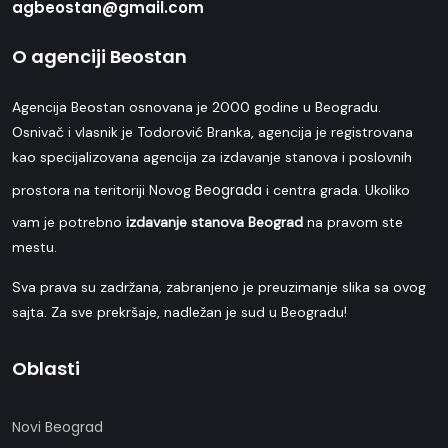
agbeostan@gmail.com
O agenciji Beostan
Agencija Beostan osnovana je 2000 godine u Beogradu.
Osnivač i vlasnik je Todorović Branka, agencija je registrovana
kao specijalizovana agencija za izdavanje stanova i poslovnih
Beograda
prostora na teritoriji Novog
i centra grada. Ukoliko
vam je potrebno
izdavanje stanova Beograd
na pravom ste
mestu.
Sva prava su zadržana, zabranjeno je preuzimanje slika sa ovog
sajta. Za sve prekršaje, nadležan je sud u Beogradu!
Oblasti
Novi Beograd