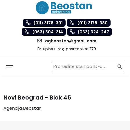
(011) 3178-301
(011) 3178-380
(063) 304-314
(063) 324-247
agbeostan@gmail.com
Br. upisa u reg. posrednika: 279
Novi Beograd - Blok 45
Agencija Beostan