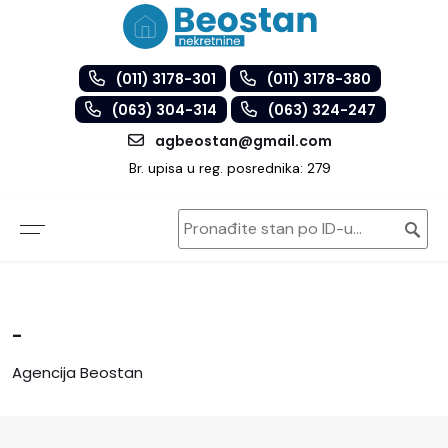
(011) 3178-301
(011) 3178-380
(063) 304-314
(063) 324-247
agbeostan@gmail.com
Br. upisa u reg. posrednika: 279
-
Agencija Beostan