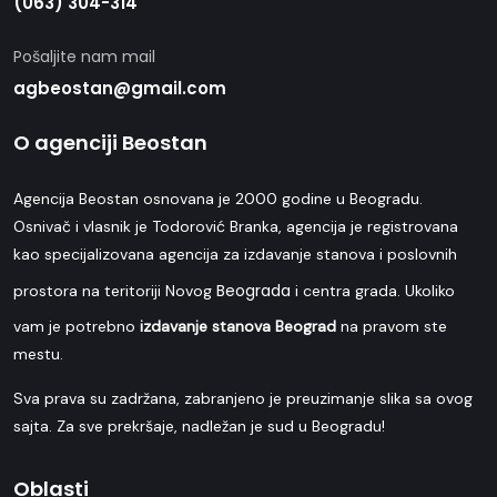
(063) 304-314
Pošaljite nam mail
agbeostan@gmail.com
O agenciji Beostan
Agencija Beostan osnovana je 2000 godine u Beogradu.
Osnivač i vlasnik je Todorović Branka, agencija je registrovana
kao specijalizovana agencija za izdavanje stanova i poslovnih
Beograda
prostora na teritoriji Novog
i centra grada. Ukoliko
vam je potrebno
izdavanje stanova Beograd
na pravom ste
mestu.
Sva prava su zadržana, zabranjeno je preuzimanje slika sa ovog
sajta. Za sve prekršaje, nadležan je sud u Beogradu!
Oblasti