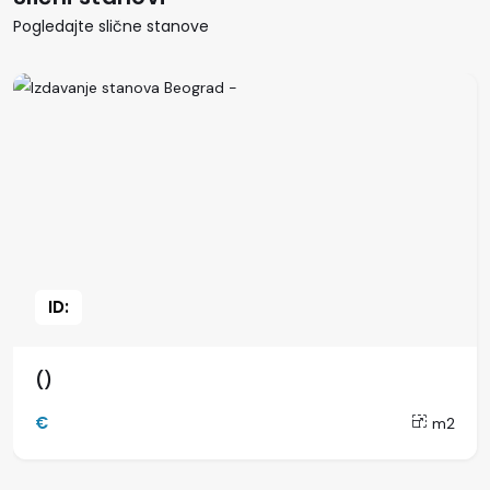
Pogledajte slične stanove
ID:
()
€
m2