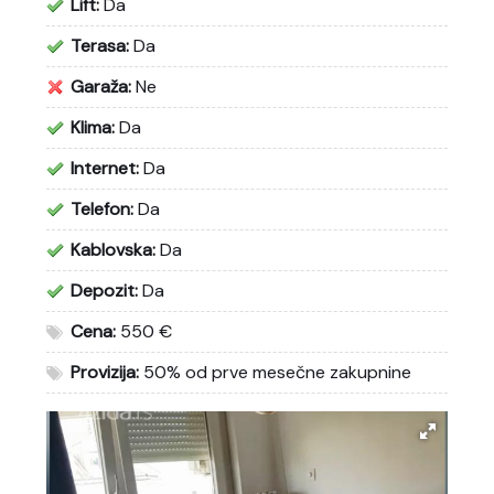
Lift:
Da
Terasa:
Da
Garaža:
Ne
Klima:
Da
Internet:
Da
Telefon:
Da
Kablovska:
Da
Depozit:
Da
Cena:
550 €
Provizija:
50% od prve mesečne zakupnine