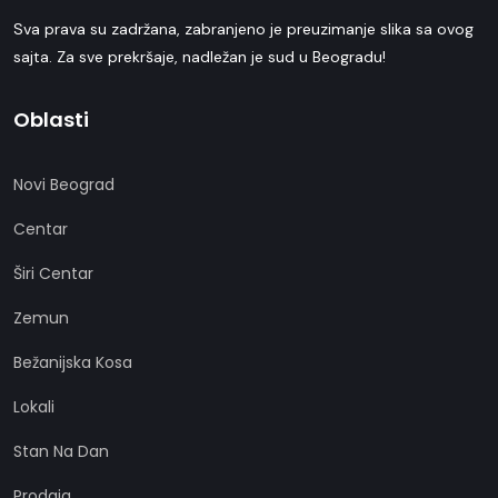
Sva prava su zadržana, zabranjeno je preuzimanje slika sa ovog
sajta. Za sve prekršaje, nadležan je sud u Beogradu!
Oblasti
Novi Beograd
Centar
Širi Centar
Zemun
Bežanijska Kosa
Lokali
Stan Na Dan
Prodaja