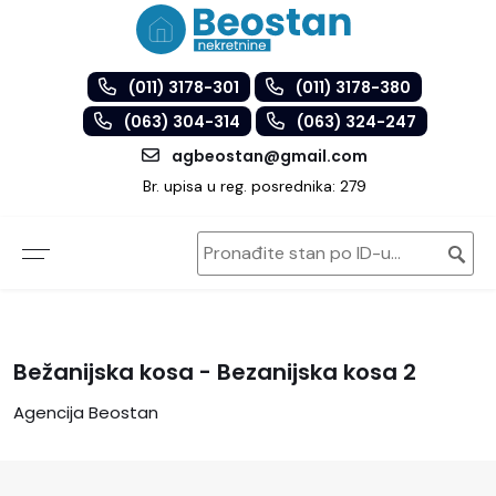
(011) 3178-301
(011) 3178-380
(063) 304-314
(063) 324-247
agbeostan@gmail.com
Br. upisa u reg. posrednika: 279
Bežanijska kosa - Bezanijska kosa 2
Agencija Beostan