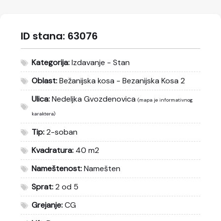
ID stana:
63076
Kategorija:
Izdavanje - Stan
Oblast:
Bežanijska kosa - Bezanijska Kosa 2
Ulica:
Nedeljka Gvozdenovica
(mapa je informativnog
karaktera)
Tip:
2-soban
Kvadratura:
40 m2
Nameštenost:
Namešten
Sprat:
2 od 5
Grejanje:
CG